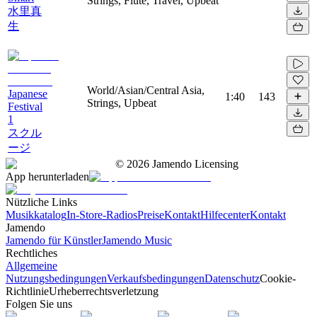
Strings, Flute, Travel, Upbeat
水里真
生
World/Asian/Central Asia,
Japanese
1:40
143
Strings, Upbeat
Festival
1
スクル
ージ
©
2026
Jamendo Licensing
App herunterladen
Nützliche Links
Musikkatalog
In-Store-Radios
Preise
Kontakt
Hilfecenter
Kontakt
Jamendo
Jamendo für Künstler
Jamendo Music
Rechtliches
Allgemeine
Nutzungsbedingungen
Verkaufsbedingungen
Datenschutz
Cookie-
Richtlinie
Urheberrechtsverletzung
Folgen Sie uns