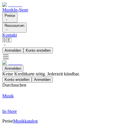
Musik
In-Store
Preise
Ressourcen
Kontakt
🇩🇪
Anmelden
Konto erstellen
Anmelden
Keine Kreditkarte nötig. Jederzeit kündbar.
Konto erstellen
Anmelden
Durchsuchen
Musik
In-Store
Preise
Musikkatalog