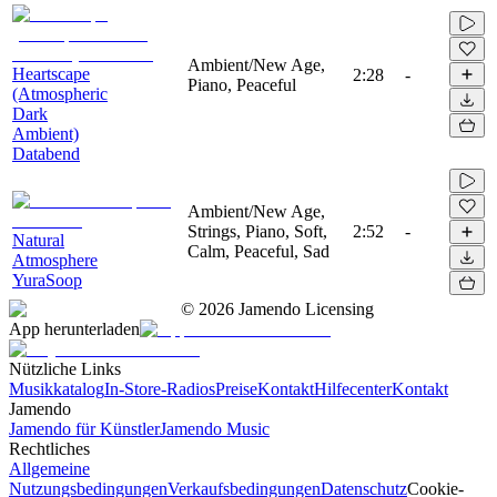
Ambient/New Age,
Heartscape
2:28
-
Piano, Peaceful
(Atmospheric
Dark
Ambient)
Databend
Ambient/New Age,
Strings, Piano, Soft,
2:52
-
Natural
Calm, Peaceful, Sad
Atmosphere
YuraSoop
©
2026
Jamendo Licensing
App herunterladen
Nützliche Links
Musikkatalog
In-Store-Radios
Preise
Kontakt
Hilfecenter
Kontakt
Jamendo
Jamendo für Künstler
Jamendo Music
Rechtliches
Allgemeine
Nutzungsbedingungen
Verkaufsbedingungen
Datenschutz
Cookie-