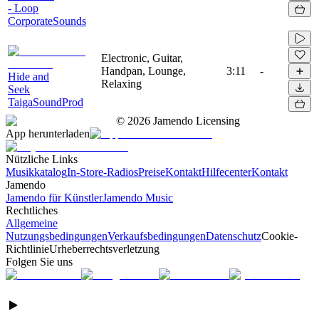
- Loop
CorporateSounds
Electronic, Guitar,
Handpan, Lounge,
3:11
-
Hide and
Relaxing
Seek
TaigaSoundProd
©
2026
Jamendo Licensing
App herunterladen
Nützliche Links
Musikkatalog
In-Store-Radios
Preise
Kontakt
Hilfecenter
Kontakt
Jamendo
Jamendo für Künstler
Jamendo Music
Rechtliches
Allgemeine
Nutzungsbedingungen
Verkaufsbedingungen
Datenschutz
Cookie-
Richtlinie
Urheberrechtsverletzung
Folgen Sie uns