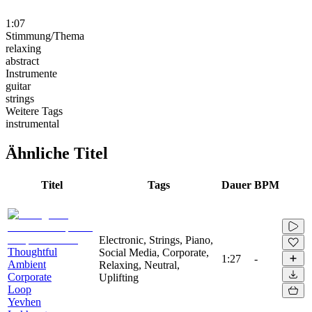
1:07
Stimmung/Thema
relaxing
abstract
Instrumente
guitar
strings
Weitere Tags
instrumental
Ähnliche Titel
Titel
Tags
Dauer
BPM
Electronic, Strings, Piano,
Thoughtful
Social Media, Corporate,
1:27
-
Ambient
Relaxing, Neutral,
Corporate
Uplifting
Loop
Yevhen