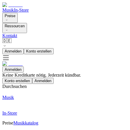
Musik
In-Store
Preise
Ressourcen
Kontakt
🇩🇪
Anmelden
Konto erstellen
Anmelden
Keine Kreditkarte nötig. Jederzeit kündbar.
Konto erstellen
Anmelden
Durchsuchen
Musik
In-Store
Preise
Musikkatalog