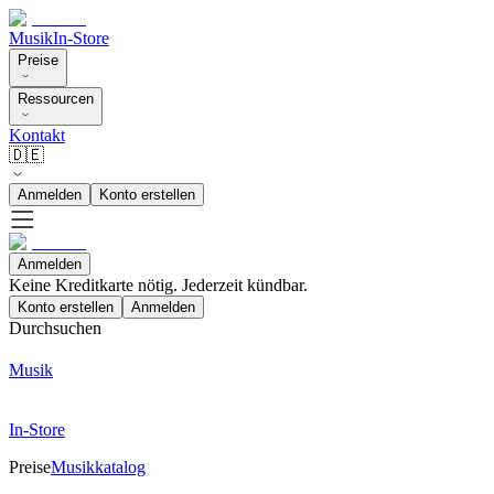
Musik
In-Store
Preise
Ressourcen
Kontakt
🇩🇪
Anmelden
Konto erstellen
Anmelden
Keine Kreditkarte nötig. Jederzeit kündbar.
Konto erstellen
Anmelden
Durchsuchen
Musik
In-Store
Preise
Musikkatalog