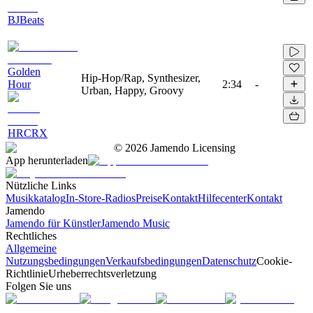
BJBeats
Golden
Hip-Hop/Rap, Synthesizer,
Hour
2:34
-
Urban, Happy, Groovy
HRCRX
©
2026
Jamendo Licensing
App herunterladen
Nützliche Links
Musikkatalog
In-Store-Radios
Preise
Kontakt
Hilfecenter
Kontakt
Jamendo
Jamendo für Künstler
Jamendo Music
Rechtliches
Allgemeine
Nutzungsbedingungen
Verkaufsbedingungen
Datenschutz
Cookie-
Richtlinie
Urheberrechtsverletzung
Folgen Sie uns