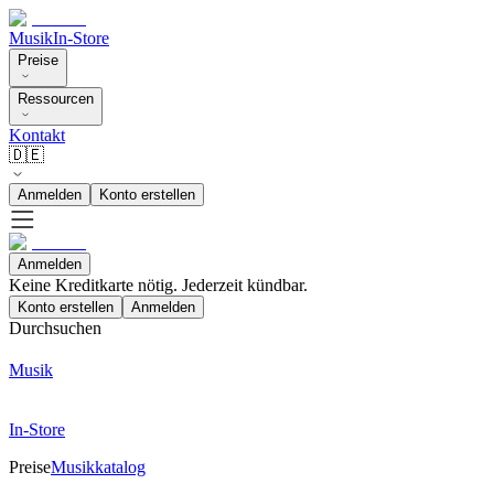
Musik
In-Store
Preise
Ressourcen
Kontakt
🇩🇪
Anmelden
Konto erstellen
Anmelden
Keine Kreditkarte nötig. Jederzeit kündbar.
Konto erstellen
Anmelden
Durchsuchen
Musik
In-Store
Preise
Musikkatalog