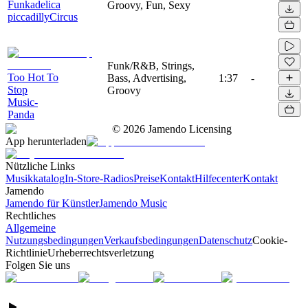
Funkadelica
Groovy, Fun, Sexy
piccadillyCircus
Funk/R&B, Strings,
Too Hot To
Bass, Advertising,
1:37
-
Stop
Groovy
Music-
Panda
©
2026
Jamendo Licensing
App herunterladen
Nützliche Links
Musikkatalog
In-Store-Radios
Preise
Kontakt
Hilfecenter
Kontakt
Jamendo
Jamendo für Künstler
Jamendo Music
Rechtliches
Allgemeine
Nutzungsbedingungen
Verkaufsbedingungen
Datenschutz
Cookie-
Richtlinie
Urheberrechtsverletzung
Folgen Sie uns