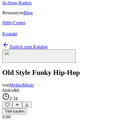
In-Store-Radios
Ressourcen
Blog
Hilfe-Center
Kontakt
Zurück zum Katalog
Old Style Funky Hip-Hop
von
MokkaMusic
funk/r&b
2:34
Titel kaufen
0:00