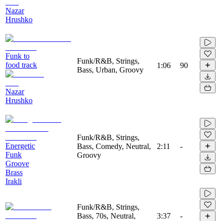
Nazar
Hrushko
Funk to
Funk/R&B, Strings,
food track
1:06
90
Bass, Urban, Groovy
Nazar
Hrushko
Funk/R&B, Strings,
Energetic
Bass, Comedy, Neutral,
2:11
-
Funk
Groovy
Groove
Brass
Irakli
Funk/R&B, Strings,
Bass, 70s, Neutral,
3:37
-