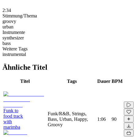
2:34
Stimmung/Thema
groovy
urban
Instrumente
synthesizer
bass
Weitere Tags
instrumental
Ähnliche Titel
Titel
Tags
Dauer
BPM
Funk to
Funk/R&B, Strings,
food track
Bass, Urban, Happy,
1:06
90
with
Groovy
marimba