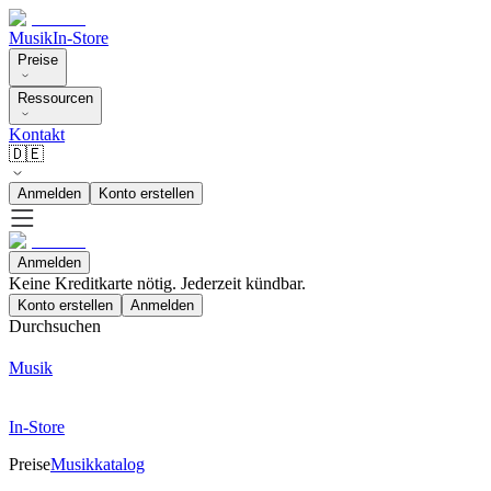
Musik
In-Store
Preise
Ressourcen
Kontakt
🇩🇪
Anmelden
Konto erstellen
Anmelden
Keine Kreditkarte nötig. Jederzeit kündbar.
Konto erstellen
Anmelden
Durchsuchen
Musik
In-Store
Preise
Musikkatalog