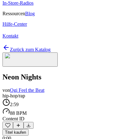
In-Store-Radios
Ressourcen
Blog
Hilfe-Center
Kontakt
Zurück zum Katalog
Neon Nights
von
Ogi Feel the Beat
hip-hop/rap
2:59
88 BPM
Content ID
Titel kaufen
0:00