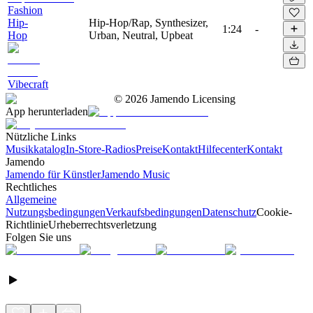
Fashion
Hip-
Hip-Hop/Rap, Synthesizer,
1:24
-
Hop
Urban, Neutral, Upbeat
Vibecraft
©
2026
Jamendo Licensing
App herunterladen
Nützliche Links
Musikkatalog
In-Store-Radios
Preise
Kontakt
Hilfecenter
Kontakt
Jamendo
Jamendo für Künstler
Jamendo Music
Rechtliches
Allgemeine
Nutzungsbedingungen
Verkaufsbedingungen
Datenschutz
Cookie-
Richtlinie
Urheberrechtsverletzung
Folgen Sie uns