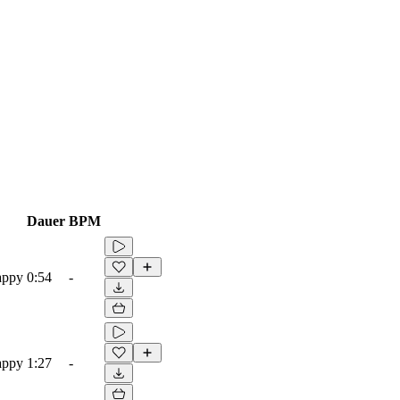
Dauer
BPM
appy
0:54
-
appy
1:27
-