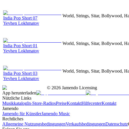
World, Strings, Sitar, Bollywood, H
India Pop Short 07
Yevhen Lokhmatov
World, Strings, Sitar, Bollywood, H
India Pop Short 01
Yevhen Lokhmatov
World, Strings, Sitar, Bollywood, H
India Pop Short 03
Yevhen Lokhmatov
©
2026
Jamendo Licensing
App herunterladen
Nützliche Links
Musikkatalog
In-Store-Radios
Preise
Kontakt
Hilfecenter
Kontakt
Jamendo
Jamendo für Künstler
Jamendo Music
Rechtliches
Allgemeine Nutzungsbedingungen
Verkaufsbedingungen
Datenschutz