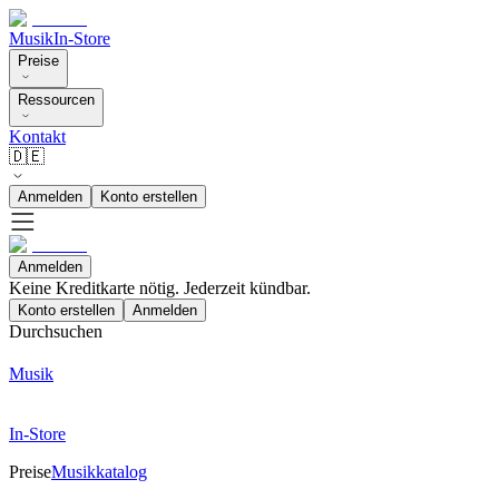
Musik
In-Store
Preise
Ressourcen
Kontakt
🇩🇪
Anmelden
Konto erstellen
Anmelden
Keine Kreditkarte nötig. Jederzeit kündbar.
Konto erstellen
Anmelden
Durchsuchen
Musik
In-Store
Preise
Musikkatalog