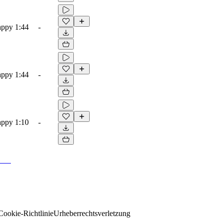
appy
1:44
-
appy
1:44
-
appy
1:10
-
Cookie-Richtlinie
Urheberrechtsverletzung