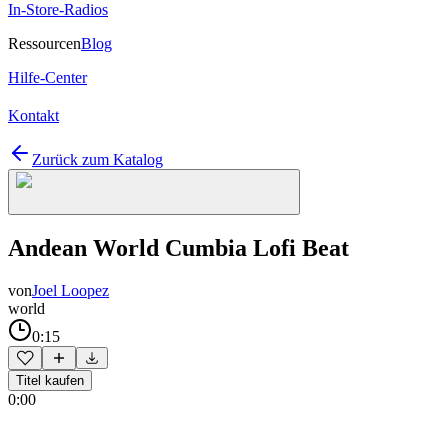
In-Store-Radios
Ressourcen
Blog
Hilfe-Center
Kontakt
Zurück zum Katalog
Andean World Cumbia Lofi Beat
von
Joel Loopez
world
0:15
Titel kaufen
0:00