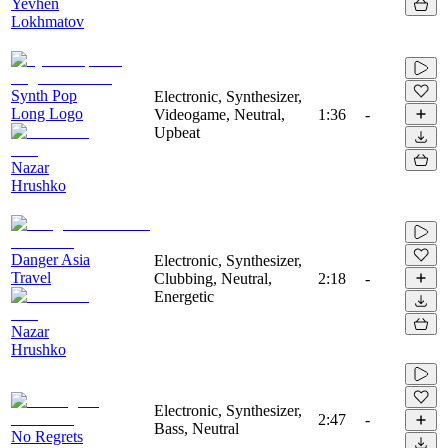
Yevhen
Lokhmatov
Synth Pop
Electronic, Synthesizer,
Long Logo
Videogame, Neutral,
1:36
-
Upbeat
Nazar
Hrushko
Danger Asia
Electronic, Synthesizer,
Travel
Clubbing, Neutral,
2:18
-
Energetic
Nazar
Hrushko
Electronic, Synthesizer,
2:47
-
Bass, Neutral
No Regrets