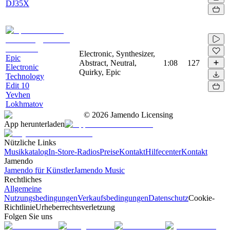
DJ35X
Electronic, Synthesizer,
Epic
Abstract, Neutral,
1:08
127
Electronic
Quirky, Epic
Technology
Edit 10
Yevhen
Lokhmatov
©
2026
Jamendo Licensing
App herunterladen
Nützliche Links
Musikkatalog
In-Store-Radios
Preise
Kontakt
Hilfecenter
Kontakt
Jamendo
Jamendo für Künstler
Jamendo Music
Rechtliches
Allgemeine
Nutzungsbedingungen
Verkaufsbedingungen
Datenschutz
Cookie-
Richtlinie
Urheberrechtsverletzung
Folgen Sie uns