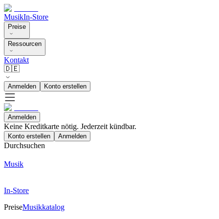
Musik
In-Store
Preise
Ressourcen
Kontakt
🇩🇪
Anmelden
Konto erstellen
Anmelden
Keine Kreditkarte nötig. Jederzeit kündbar.
Konto erstellen
Anmelden
Durchsuchen
Musik
In-Store
Preise
Musikkatalog