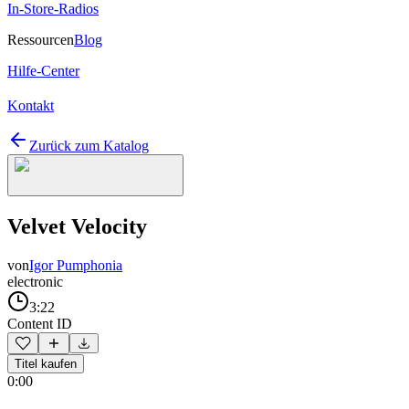
In-Store-Radios
Ressourcen
Blog
Hilfe-Center
Kontakt
Zurück zum Katalog
Velvet Velocity
von
Igor Pumphonia
electronic
3:22
Content ID
Titel kaufen
0:00