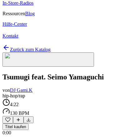
In-Store-Radios
Ressourcen
Blog
Hilfe-Center
Kontakt
Zurück zum Katalog
Tsumugi feat. Seimo Yamaguchi
von
DJ Gami.K
hip-hop/rap
4:22
130 BPM
Titel kaufen
0:00