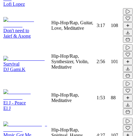
Lofi Lopez
Hip-Hop/Rap, Guitar,
3:17
108
Love, Meditative
Don't need to
Jaief & Asong
Hip-Hop/Rap,
Synthesizer, Violin,
2:56
101
Survival
Meditative
DJ Gami.K
Hip-Hop/Rap,
1:53
88
Meditative
El J - Peace
El J
Hip-Hop/Rap,
Music Got Me
Spiritual, Happy,
4:27
107