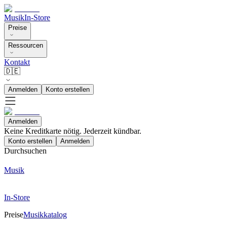
Musik
In-Store
Preise
Ressourcen
Kontakt
🇩🇪
Anmelden
Konto erstellen
Anmelden
Keine Kreditkarte nötig. Jederzeit kündbar.
Konto erstellen
Anmelden
Durchsuchen
Musik
In-Store
Preise
Musikkatalog