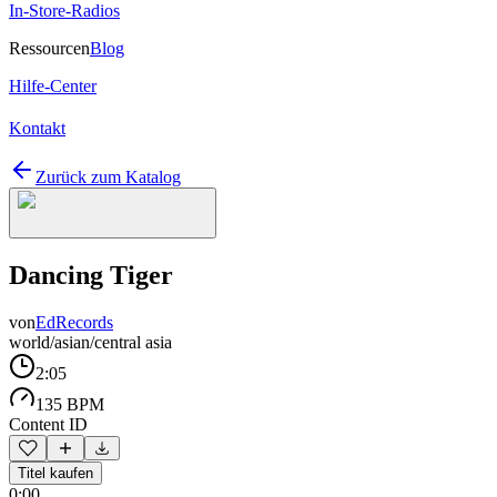
In-Store-Radios
Ressourcen
Blog
Hilfe-Center
Kontakt
Zurück zum Katalog
Dancing Tiger
von
EdRecords
world/asian/central asia
2:05
135 BPM
Content ID
Titel kaufen
0:00