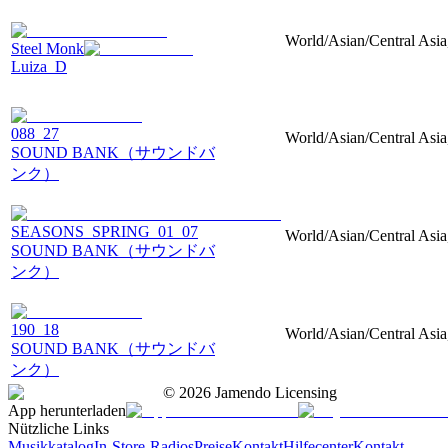
World/Asian/Central Asia,
Steel Monk
Luiza_D
088_27
World/Asian/Central Asia,
SOUND BANK（サウンドバ
ンク）
SEASONS_SPRING_01_07
World/Asian/Central Asia
SOUND BANK（サウンドバ
ンク）
190_18
World/Asian/Central Asia
SOUND BANK（サウンドバ
ンク）
©
2026
Jamendo Licensing
App herunterladen
Nützliche Links
Musikkatalog
In-Store-Radios
Preise
Kontakt
Hilfecenter
Kontakt