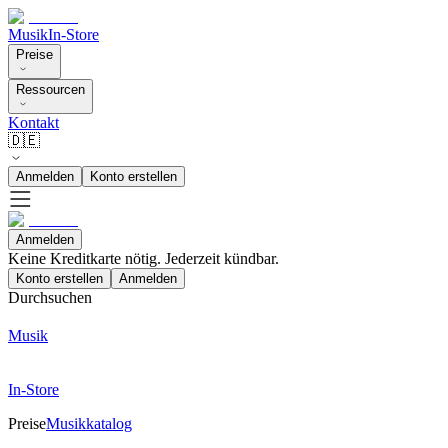
Musik
In-Store
Preise
Ressourcen
Kontakt
🇩🇪
Anmelden
Konto erstellen
Anmelden
Keine Kreditkarte nötig. Jederzeit kündbar.
Konto erstellen
Anmelden
Durchsuchen
Musik
In-Store
Preise
Musikkatalog