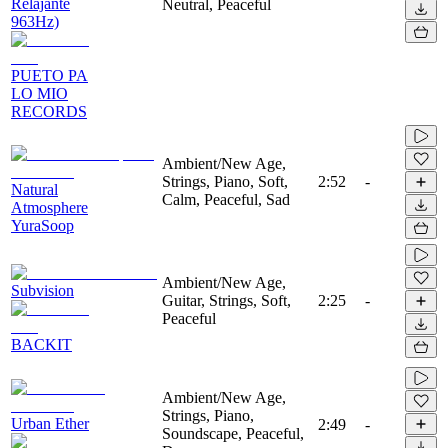
Relajante
Neutral, Peaceful
963Hz)
PUETO PA
LO MIO
RECORDS
Ambient/New Age,
Strings, Piano, Soft,
2:52
-
Natural
Calm, Peaceful, Sad
Atmosphere
YuraSoop
Ambient/New Age,
Subvision
Guitar, Strings, Soft,
2:25
-
Peaceful
BACKIT
Ambient/New Age,
Strings, Piano,
Urban Ether
2:49
-
Soundscape, Peaceful,