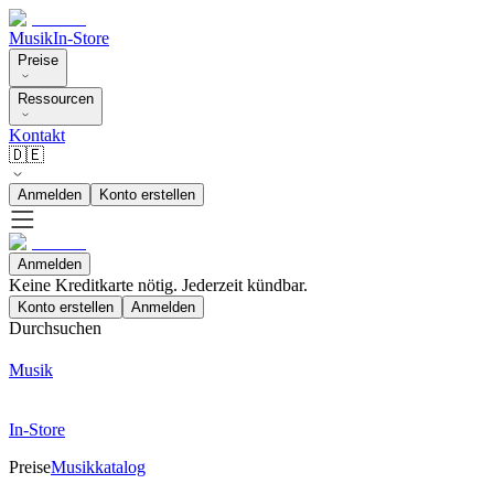
Musik
In-Store
Preise
Ressourcen
Kontakt
🇩🇪
Anmelden
Konto erstellen
Anmelden
Keine Kreditkarte nötig. Jederzeit kündbar.
Konto erstellen
Anmelden
Durchsuchen
Musik
In-Store
Preise
Musikkatalog