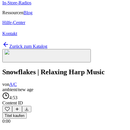
In-Store-Radios
Ressourcen
Blog
Hilfe-Center
Kontakt
Zurück zum Katalog
Snowflakes | Relaxing Harp Music
von
A|C
ambient/new age
4:53
Content ID
Titel kaufen
0:00