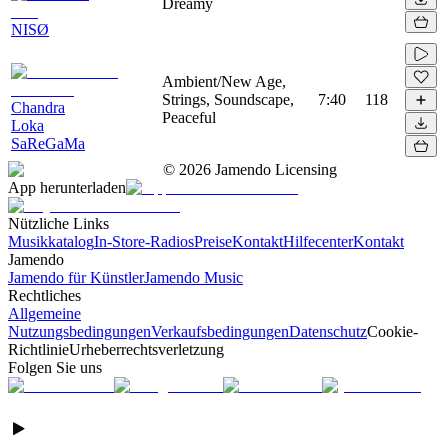
Dreamy
NISØ
Ambient/New Age,
Strings, Soundscape,
7:40
118
Chandra
Peaceful
Loka
SaReGaMa
©
2026
Jamendo Licensing
App herunterladen
Nützliche Links
Musikkatalog
In-Store-Radios
Preise
Kontakt
Hilfecenter
Kontakt
Jamendo
Jamendo für Künstler
Jamendo Music
Rechtliches
Allgemeine
Nutzungsbedingungen
Verkaufsbedingungen
Datenschutz
Cookie-
Richtlinie
Urheberrechtsverletzung
Folgen Sie uns