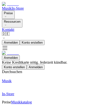
Musik
In-Store
Preise
Ressourcen
Kontakt
🇩🇪
Anmelden
Konto erstellen
Anmelden
Keine Kreditkarte nötig. Jederzeit kündbar.
Konto erstellen
Anmelden
Durchsuchen
Musik
In-Store
Preise
Musikkatalog