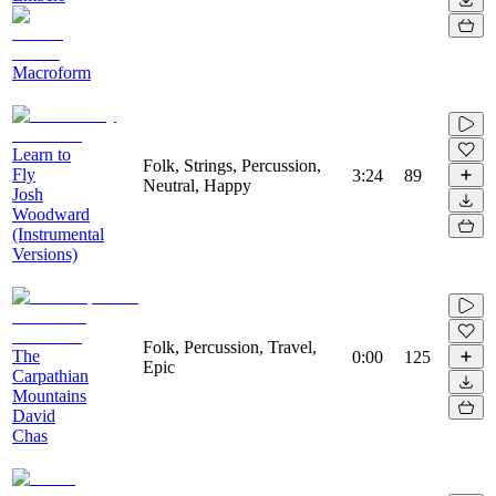
Macroform
Learn to
Folk, Strings, Percussion,
Fly
3:24
89
Neutral, Happy
Josh
Woodward
(Instrumental
Versions)
Folk, Percussion, Travel,
The
0:00
125
Epic
Carpathian
Mountains
David
Chas