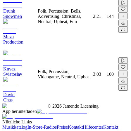
Drunk
Folk, Percussion, Bells,
Snowmen
Advertising, Christmas,
2:21
144
Neutral, Upbeat, Fun
Muza
Production
Knyaz
Folk, Percussion,
Sviatoslav
3:03
100
Videogame, Neutral, Upbeat
David
Chas
©
2026
Jamendo Licensing
App herunterladen
Nützliche Links
Musikkatalog
In-Store-Radios
Preise
Kontakt
Hilfecenter
Kontakt