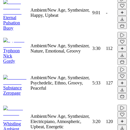
Ambient/New Age, Synthesizer,
9:01
-
Happy, Upbeat
Eternal
Pulsation
Buoy
Ambient/New Age, Synthesizer,
3:30
112
Typhoon
Nature, Emotional, Groovy
Nick
Gordy
Ambient/New Age, Synthesizer,
Psychedelic, Ethno, Groovy,
5:33
127
Substance
Peaceful
Zeropage
Ambient/New Age, Synthesizer,
Electricpiano, Atmospheric,
3:20
120
Whistling
Upbeat, Energetic
Ambient