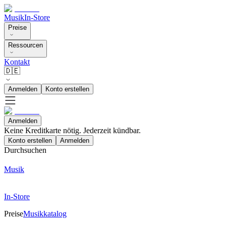
Musik
In-Store
Preise
Ressourcen
Kontakt
🇩🇪
Anmelden
Konto erstellen
Anmelden
Keine Kreditkarte nötig. Jederzeit kündbar.
Konto erstellen
Anmelden
Durchsuchen
Musik
In-Store
Preise
Musikkatalog