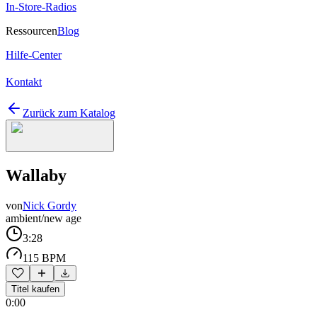
In-Store-Radios
Ressourcen
Blog
Hilfe-Center
Kontakt
Zurück zum Katalog
Wallaby
von
Nick Gordy
ambient/new age
3:28
115 BPM
Titel kaufen
0:00