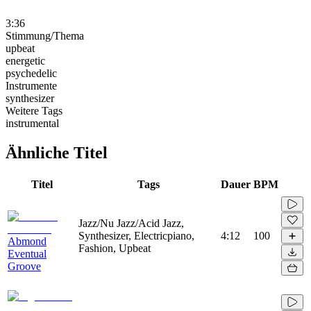
3:36
Stimmung/Thema
upbeat
energetic
psychedelic
Instrumente
synthesizer
Weitere Tags
instrumental
Ähnliche Titel
Titel
Tags
Dauer
BPM
Jazz/Nu Jazz/Acid Jazz,
Synthesizer, Electricpiano,
4:12
100
Abmond
Fashion, Upbeat
Eventual
Groove