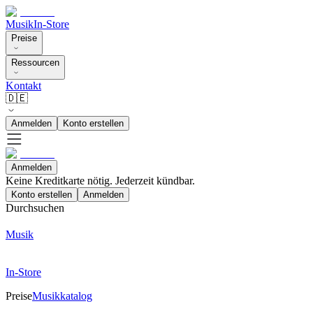
Musik
In-Store
Preise
Ressourcen
Kontakt
🇩🇪
Anmelden
Konto erstellen
Anmelden
Keine Kreditkarte nötig. Jederzeit kündbar.
Konto erstellen
Anmelden
Durchsuchen
Musik
In-Store
Preise
Musikkatalog