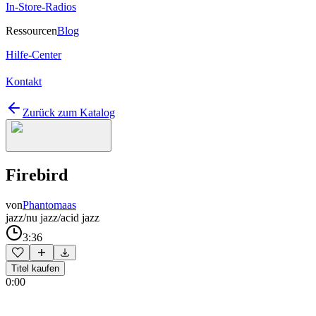
In-Store-Radios
Ressourcen
Blog
Hilfe-Center
Kontakt
Zurück zum Katalog
Firebird
von
Phantomaas
jazz/nu jazz/acid jazz
3:36
Titel kaufen
0:00