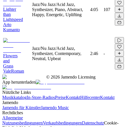
Jazz/Nu Jazz/Acid Jazz,
Lighter
Synthesizer, Piano, Abstract,
4:05
107
than
Happy, Energetic, Uplifting
Lightspeed
Arto
Kumanto
Jazz/Nu Jazz/Acid Jazz,
Synthesizer, Contemporary,
2:46
-
Flowers
Neutral, Upbeat
and
Grass
ValeRoman
©
2026
Jamendo Licensing
App herunterladen
Nützliche Links
Musikkatalog
In-Store-Radios
Preise
Kontakt
Hilfecenter
Kontakt
Jamendo
Jamendo für Künstler
Jamendo Music
Rechtliches
Allgemeine
Nutzungsbedingungen
Verkaufsbedingungen
Datenschutz
Cookie-