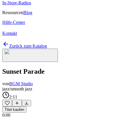
In-Store-Radios
Ressourcen
Blog
Hilfe-Center
Kontakt
Zurück zum Katalog
Sunset Parade
von
BGM Studio
jazz/smooth jazz
2:11
Titel kaufen
0:00