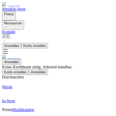
Musik
In-Store
Preise
Ressourcen
Kontakt
🇩🇪
Anmelden
Konto erstellen
Anmelden
Keine Kreditkarte nötig. Jederzeit kündbar.
Konto erstellen
Anmelden
Durchsuchen
Musik
In-Store
Preise
Musikkatalog