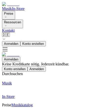
Musik
In-Store
Preise
Ressourcen
Kontakt
🇩🇪
Anmelden
Konto erstellen
Anmelden
Keine Kreditkarte nötig. Jederzeit kündbar.
Konto erstellen
Anmelden
Durchsuchen
Musik
In-Store
Preise
Musikkatalog