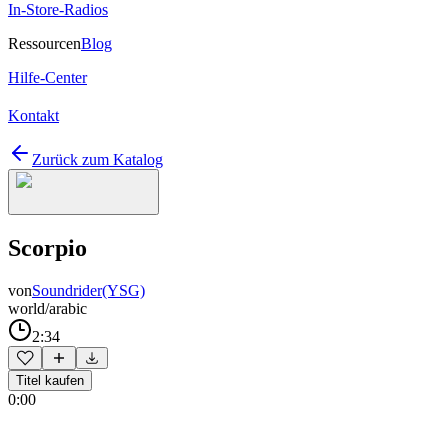
In-Store-Radios
Ressourcen
Blog
Hilfe-Center
Kontakt
Zurück zum Katalog
Scorpio
von
Soundrider(YSG)
world/arabic
2:34
Titel kaufen
0:00