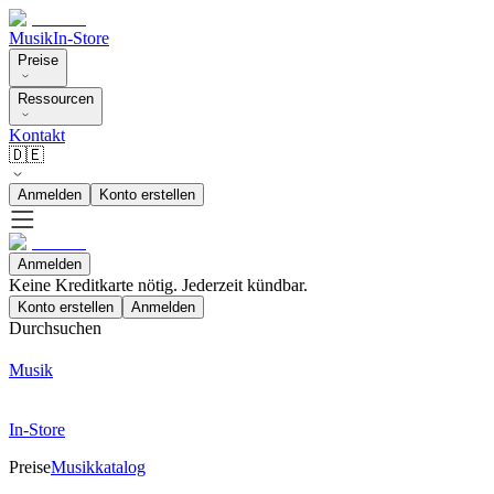
Musik
In-Store
Preise
Ressourcen
Kontakt
🇩🇪
Anmelden
Konto erstellen
Anmelden
Keine Kreditkarte nötig. Jederzeit kündbar.
Konto erstellen
Anmelden
Durchsuchen
Musik
In-Store
Preise
Musikkatalog