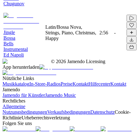
Chugunov
Latin/Bossa Nova,
Jingle
Strings, Piano, Christmas,
2:56
-
Bossa
Happy
Bells
Instrumental
Ed Napoli
©
2026
Jamendo Licensing
App herunterladen
Nützliche Links
Musikkatalog
In-Store-Radios
Preise
Kontakt
Hilfecenter
Kontakt
Jamendo
Jamendo für Künstler
Jamendo Music
Rechtliches
Allgemeine
Nutzungsbedingungen
Verkaufsbedingungen
Datenschutz
Cookie-
Richtlinie
Urheberrechtsverletzung
Folgen Sie uns