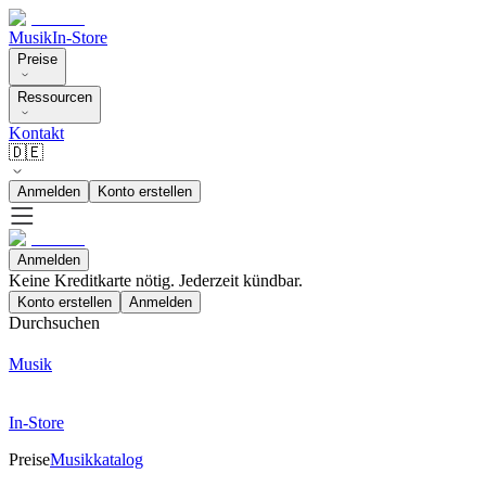
Musik
In-Store
Preise
Ressourcen
Kontakt
🇩🇪
Anmelden
Konto erstellen
Anmelden
Keine Kreditkarte nötig. Jederzeit kündbar.
Konto erstellen
Anmelden
Durchsuchen
Musik
In-Store
Preise
Musikkatalog