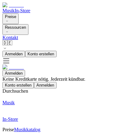
Musik
In-Store
Preise
Ressourcen
Kontakt
🇩🇪
Anmelden
Konto erstellen
Anmelden
Keine Kreditkarte nötig. Jederzeit kündbar.
Konto erstellen
Anmelden
Durchsuchen
Musik
In-Store
Preise
Musikkatalog