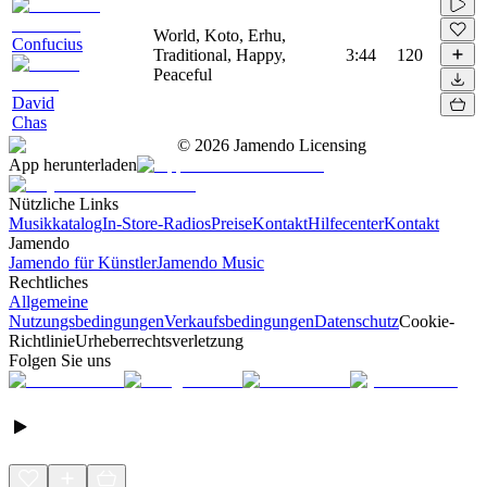
World, Koto, Erhu,
Confucius
Traditional, Happy,
3:44
120
Peaceful
David
Chas
©
2026
Jamendo Licensing
App herunterladen
Nützliche Links
Musikkatalog
In-Store-Radios
Preise
Kontakt
Hilfecenter
Kontakt
Jamendo
Jamendo für Künstler
Jamendo Music
Rechtliches
Allgemeine
Nutzungsbedingungen
Verkaufsbedingungen
Datenschutz
Cookie-
Richtlinie
Urheberrechtsverletzung
Folgen Sie uns