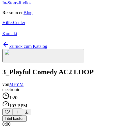
In-Store-Radios
Ressourcen
Blog
Hilfe-Center
Kontakt
Zurück zum Katalog
3_Playful Comedy AC2 LOOP
von
MFYM
electronic
1:20
103 BPM
Titel kaufen
0:00