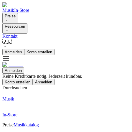
Musik
In-Store
Preise
Ressourcen
Kontakt
🇩🇪
Anmelden
Konto erstellen
Anmelden
Keine Kreditkarte nötig. Jederzeit kündbar.
Konto erstellen
Anmelden
Durchsuchen
Musik
In-Store
Preise
Musikkatalog