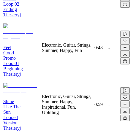
Loop 02
Ending
Thesieryj
Electronic, Guitar, Strings,
Feel
0:48
-
Summer, Happy, Fun
Good
Promo
Loop 01
Beginning
Thesieryj
Electronic, Guitar, Strings,
Shine
Summer, Happy,
0:59
-
Like The
Inspirational, Fun,
Sun
Uplifting
Looped
Version
Thesieryj