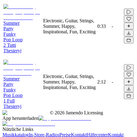
Electronic, Guitar, Strings,
Summer
Summer, Happy,
0:33
-
Party
Inspirational, Fun, Exciting
Funky
Pop Loop
2 Tutti
Thesieryj
Electronic, Guitar, Strings,
Summer
Summer, Happy,
2:12
-
Party
Inspirational, Fun, Exciting
Funky
Pop Loop
1 Full
Thesieryj
©
2026
Jamendo Licensing
App herunterladen
Nützliche Links
Musikkatalog
In-Store-Radios
Preise
Kontakt
Hilfecenter
Kontakt