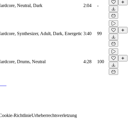
rdcore, Neutral, Dark
2:04
-
dcore, Synthesizer, Adult, Dark, Energetic
3:40
99
rdcore, Drums, Neutral
4:28
100
Cookie-Richtlinie
Urheberrechtsverletzung