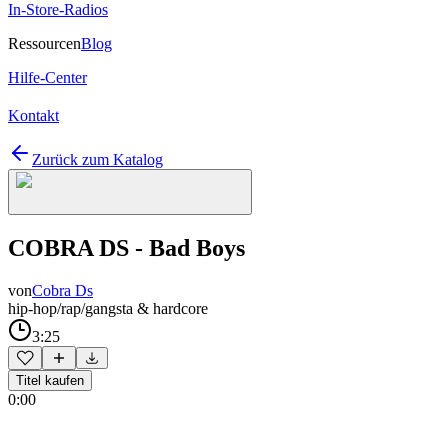
In-Store-Radios
Ressourcen
Blog
Hilfe-Center
Kontakt
Zurück zum Katalog
COBRA DS - Bad Boys
von
Cobra Ds
hip-hop/rap/gangsta & hardcore
3:25
Titel kaufen
0:00