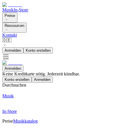
Musik
In-Store
Preise
Ressourcen
Kontakt
🇩🇪
Anmelden
Konto erstellen
Anmelden
Keine Kreditkarte nötig. Jederzeit kündbar.
Konto erstellen
Anmelden
Durchsuchen
Musik
In-Store
Preise
Musikkatalog