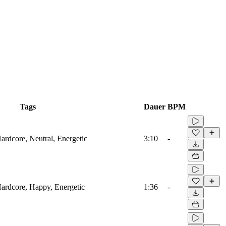
Tags
Dauer
BPM
rdcore, Neutral, Energetic
3:10
-
rdcore, Happy, Energetic
1:36
-