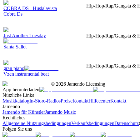
Hip-Hop/Rap/Gangsta & Ha
COBRA DS - Huslalavista
Cobra Ds
Just Another Tuesday
Hip-Hop/Rap/Gangsta & Har
Santa Sallet
Hip-Hop/Rap/Gangsta & Ha
gran piano
Vzen instrumental beat
©
2026
Jamendo Licensing
App herunterladen
Nützliche Links
Musikkatalog
In-Store-Radios
Preise
Kontakt
Hilfecenter
Kontakt
Jamendo
Jamendo für Künstler
Jamendo Music
Rechtliches
Allgemeine Nutzungsbedingungen
Verkaufsbedingungen
Datenschutz
Folgen Sie uns