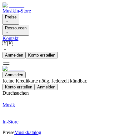
Musik
In-Store
Preise
Ressourcen
Kontakt
🇩🇪
Anmelden
Konto erstellen
Anmelden
Keine Kreditkarte nötig. Jederzeit kündbar.
Konto erstellen
Anmelden
Durchsuchen
Musik
In-Store
Preise
Musikkatalog