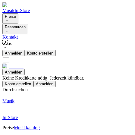
Musik
In-Store
Preise
Ressourcen
Kontakt
🇩🇪
Anmelden
Konto erstellen
Anmelden
Keine Kreditkarte nötig. Jederzeit kündbar.
Konto erstellen
Anmelden
Durchsuchen
Musik
In-Store
Preise
Musikkatalog