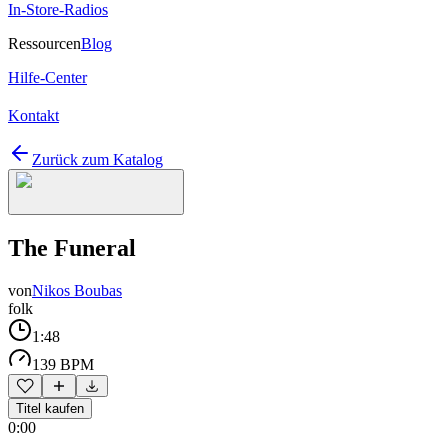
In-Store-Radios
Ressourcen
Blog
Hilfe-Center
Kontakt
Zurück zum Katalog
The Funeral
von
Nikos Boubas
folk
1:48
139 BPM
Titel kaufen
0:00