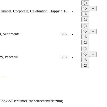
Trumpet, Corporate, Celebration, Happy
4:18
-
l, Sentimental
5:02
-
py, Peaceful
3:52
-
Cookie-Richtlinie
Urheberrechtsverletzung