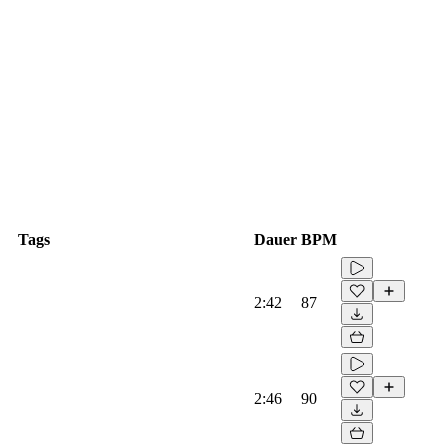
Tags
Dauer
BPM
2:42
87
2:46
90