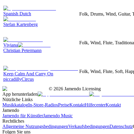
Spanish Dutch
Folk, Drums, Wind, Guitar, 
Stefan Kartenberg
Folk, Wind, Flute, Traditiona
Viviana
Christian Petermann
Folk, Wind, Flute, Soft, Hap
Keep Calm And Carry On
piccadillyCircus
©
2026
Jamendo Licensing
App herunterladen
Nützliche Links
Musikkatalog
In-Store-Radios
Preise
Kontakt
Hilfecenter
Kontakt
Jamendo
Jamendo für Künstler
Jamendo Music
Rechtliches
Allgemeine Nutzungsbedingungen
Verkaufsbedingungen
Datenschutz
Folgen Sie uns