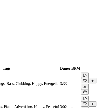
Tags
Dauer
BPM
ings, Bass, Clubbing, Happy, Energetic
3:33
-
s, Piano, Advertising, Happy, Peaceful
3:02
-