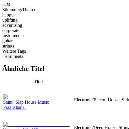
2:24
Stimmung/Thema
happy
uplifting
advertising
corporate
Instrumente
guitar
strings
Weitere Tags
instrumental
Ähnliche Titel
Titel
Electronic/Electro House, Str
Saint | Slap House Music
Praz Khanal
Electronic/Deep House, String