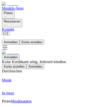
Musik
In-Store
Preise
Ressourcen
Kontakt
🇩🇪
Anmelden
Konto erstellen
Anmelden
Keine Kreditkarte nötig. Jederzeit kündbar.
Konto erstellen
Anmelden
Durchsuchen
Musik
In-Store
Preise
Musikkatalog