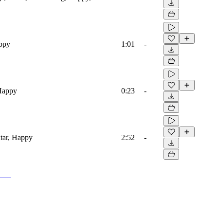
appy
1:01
-
 Happy
0:23
-
tar, Happy
2:52
-