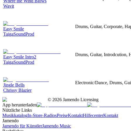
Where the Wind Blows
Wavit
Drums, Guitar, Corporate, H
Easy Smile
TaigaSoundProd
Drums, Guitar, Introdcution,
Easy Smile Intro2
TaigaSoundProd
Electronic/Dance, Drums, Gui
Jingle Bells
Chrissy Blazier
©
2026
Jamendo Licensing
App herunterladen
Nützliche Links
Musikkatalog
In-Store-Radios
Preise
Kontakt
Hilfecenter
Kontakt
Jamendo
Jamendo für Künstler
Jamendo Music