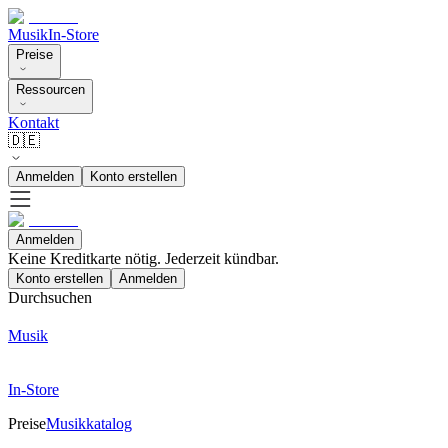
Musik
In-Store
Preise
Ressourcen
Kontakt
🇩🇪
Anmelden
Konto erstellen
Anmelden
Keine Kreditkarte nötig. Jederzeit kündbar.
Konto erstellen
Anmelden
Durchsuchen
Musik
In-Store
Preise
Musikkatalog