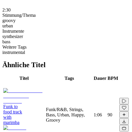
2:30
Stimmung/Thema
groovy
urban
Instrumente
synthesizer
bass
Weitere Tags
instrumental
Ähnliche Titel
Titel
Tags
Dauer
BPM
Funk to
Funk/R&B, Strings,
food track
Bass, Urban, Happy,
1:06
90
with
Groovy
marimba