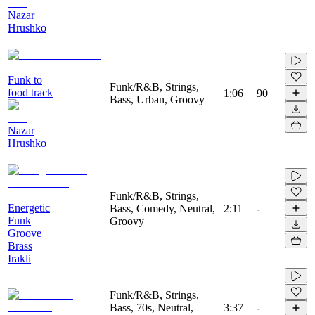
Nazar
Hrushko
Funk to
Funk/R&B, Strings,
food track
1:06
90
Bass, Urban, Groovy
Nazar
Hrushko
Funk/R&B, Strings,
Energetic
Bass, Comedy, Neutral,
2:11
-
Funk
Groovy
Groove
Brass
Irakli
Funk/R&B, Strings,
Bass, 70s, Neutral,
3:37
-