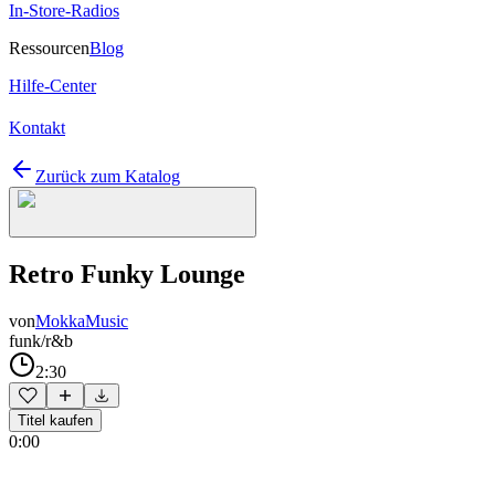
In-Store-Radios
Ressourcen
Blog
Hilfe-Center
Kontakt
Zurück zum Katalog
Retro Funky Lounge
von
MokkaMusic
funk/r&b
2:30
Titel kaufen
0:00