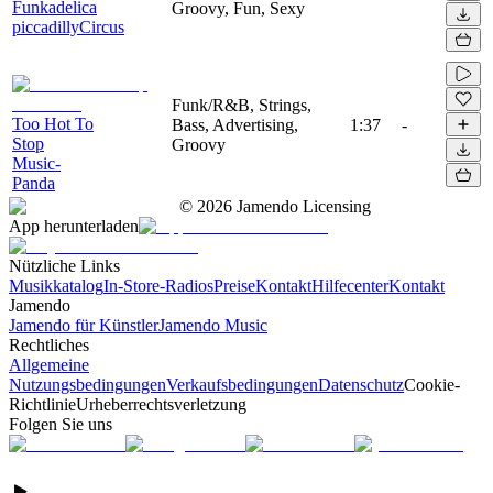
Funkadelica
Groovy, Fun, Sexy
piccadillyCircus
Funk/R&B, Strings,
Too Hot To
Bass, Advertising,
1:37
-
Stop
Groovy
Music-
Panda
©
2026
Jamendo Licensing
App herunterladen
Nützliche Links
Musikkatalog
In-Store-Radios
Preise
Kontakt
Hilfecenter
Kontakt
Jamendo
Jamendo für Künstler
Jamendo Music
Rechtliches
Allgemeine
Nutzungsbedingungen
Verkaufsbedingungen
Datenschutz
Cookie-
Richtlinie
Urheberrechtsverletzung
Folgen Sie uns