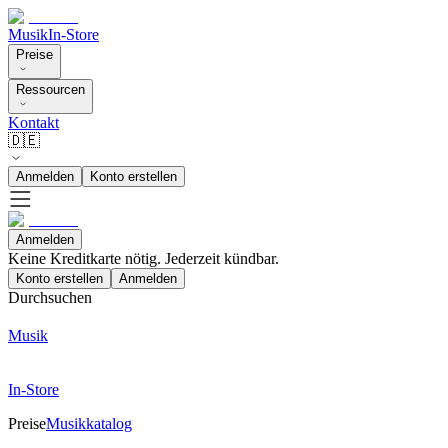
Musik
In-Store
Preise
Ressourcen
Kontakt
🇩🇪
Anmelden
Konto erstellen
Anmelden
Keine Kreditkarte nötig. Jederzeit kündbar.
Konto erstellen
Anmelden
Durchsuchen
Musik
In-Store
Preise
Musikkatalog