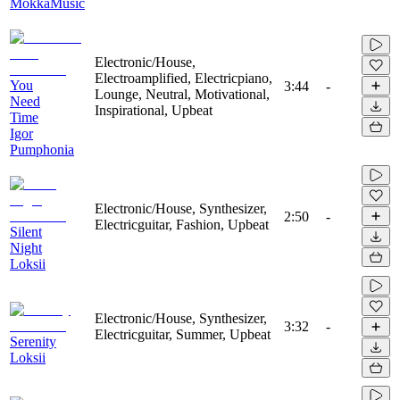
MokkaMusic
Electronic/House,
Electroamplified, Electricpiano,
You
3:44
-
Lounge, Neutral, Motivational,
Need
Inspirational, Upbeat
Time
Igor
Pumphonia
Electronic/House, Synthesizer,
2:50
-
Electricguitar, Fashion, Upbeat
Silent
Night
Loksii
Electronic/House, Synthesizer,
3:32
-
Electricguitar, Summer, Upbeat
Serenity
Loksii