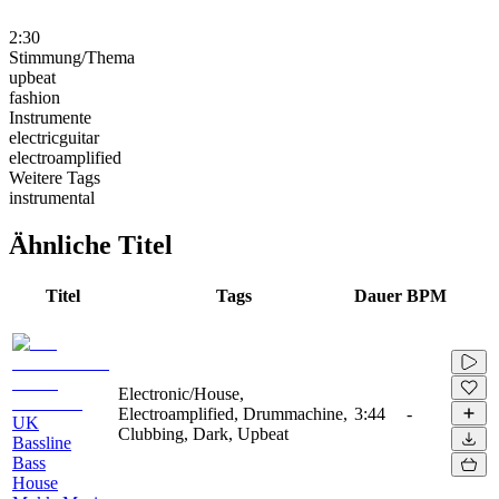
2:30
Stimmung/Thema
upbeat
fashion
Instrumente
electricguitar
electroamplified
Weitere Tags
instrumental
Ähnliche Titel
Titel
Tags
Dauer
BPM
Electronic/House,
Electroamplified, Drummachine,
3:44
-
UK
Clubbing, Dark, Upbeat
Bassline
Bass
House