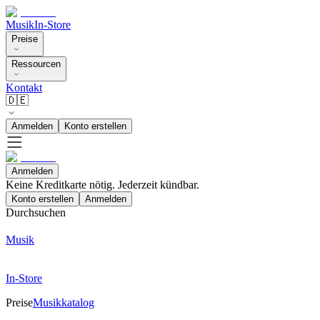
Musik
In-Store
Preise
Ressourcen
Kontakt
🇩🇪
Anmelden
Konto erstellen
Anmelden
Keine Kreditkarte nötig. Jederzeit kündbar.
Konto erstellen
Anmelden
Durchsuchen
Musik
In-Store
Preise
Musikkatalog