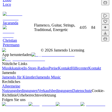
Loco
Jacaranda
Flamenco, Guitar, Strings,
4:05
84
Traditional, Energetic
Christian
Petermann
©
2026
Jamendo Licensing
App herunterladen
Nützliche Links
Musikkatalog
In-Store-Radios
Preise
Kontakt
Hilfecenter
Kontakt
Jamendo
Jamendo für Künstler
Jamendo Music
Rechtliches
Allgemeine
Nutzungsbedingungen
Verkaufsbedingungen
Datenschutz
Cookie-
Richtlinie
Urheberrechtsverletzung
Folgen Sie uns