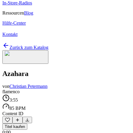
In-Store-Radios
Ressourcen
Blog
Hilfe-Center
Kontakt
Zurück zum Katalog
Azahara
von
Christian Petermann
flamenco
3:55
85 BPM
Content ID
Titel kaufen
0:00