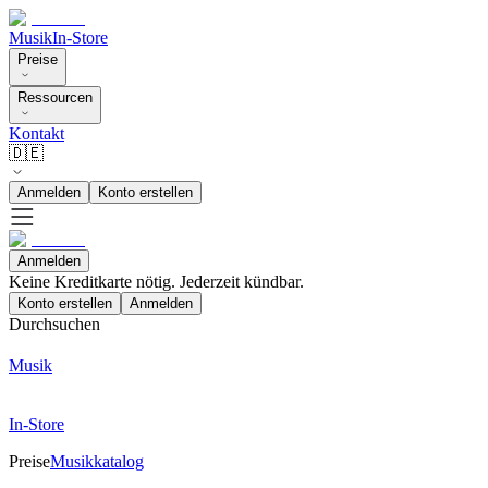
Musik
In-Store
Preise
Ressourcen
Kontakt
🇩🇪
Anmelden
Konto erstellen
Anmelden
Keine Kreditkarte nötig. Jederzeit kündbar.
Konto erstellen
Anmelden
Durchsuchen
Musik
In-Store
Preise
Musikkatalog