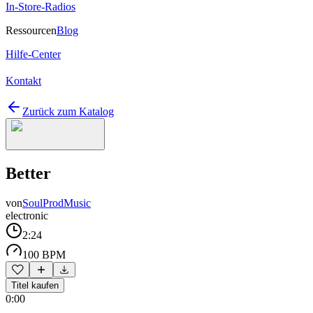
In-Store-Radios
Ressourcen
Blog
Hilfe-Center
Kontakt
Zurück zum Katalog
Better
von
SoulProdMusic
electronic
2:24
100 BPM
Titel kaufen
0:00