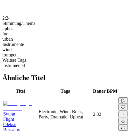
2:24
Stimmung/Thema
upbeat
fun
urban
Instrumente
wind
trumpet
Weitere Tags
instrumental
Ähnliche Titel
Titel
Tags
Dauer
BPM
Electronic, Wind, Brass,
Swing
2:32
-
Party, Dramatic, Upbeat
Flight
Oleksii
Bezsalov