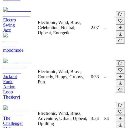
Electro
Electronic, Wind, Brass,
Swing
Celebration, Neutral,
2:07
-
Jazz
Upbeat, Energetic
moodmode
Electronic, Wind, Brass,
Jackpot
Comedy, Happy, Groovy,
0:33
-
Funk
Fun
Action
Loop
Thesieryj
Electronic, Wind, Brass,
The
Adventure, Urban, Upbeat,
3:24
84
Challenger
Uplifting