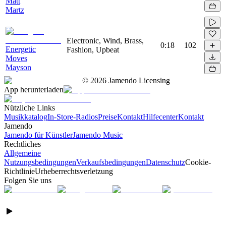
Matt
Martz
Electronic, Wind, Brass,
0:18
102
Energetic
Fashion, Upbeat
Moves
Mayson
©
2026
Jamendo Licensing
App herunterladen
Nützliche Links
Musikkatalog
In-Store-Radios
Preise
Kontakt
Hilfecenter
Kontakt
Jamendo
Jamendo für Künstler
Jamendo Music
Rechtliches
Allgemeine
Nutzungsbedingungen
Verkaufsbedingungen
Datenschutz
Cookie-
Richtlinie
Urheberrechtsverletzung
Folgen Sie uns