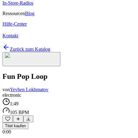
In-Store-Radios
Ressourcen
Blog
Hilfe-Center
Kontakt
Zurück zum Katalog
Fun Pop Loop
von
Yevhen Lokhmatov
electronic
1:49
105 BPM
Titel kaufen
0:00