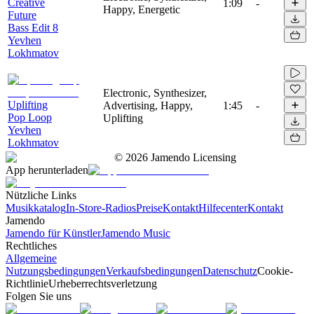
Creative
1:09
-
Happy, Energetic
Future
Bass Edit 8
Yevhen
Lokhmatov
Electronic, Synthesizer,
Uplifting
Advertising, Happy,
1:45
-
Pop Loop
Uplifting
Yevhen
Lokhmatov
©
2026
Jamendo Licensing
App herunterladen
Nützliche Links
Musikkatalog
In-Store-Radios
Preise
Kontakt
Hilfecenter
Kontakt
Jamendo
Jamendo für Künstler
Jamendo Music
Rechtliches
Allgemeine
Nutzungsbedingungen
Verkaufsbedingungen
Datenschutz
Cookie-
Richtlinie
Urheberrechtsverletzung
Folgen Sie uns