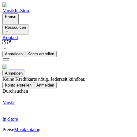
Musik
In-Store
Preise
Ressourcen
Kontakt
🇩🇪
Anmelden
Konto erstellen
Anmelden
Keine Kreditkarte nötig. Jederzeit kündbar.
Konto erstellen
Anmelden
Durchsuchen
Musik
In-Store
Preise
Musikkatalog