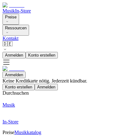
Musik
In-Store
Preise
Ressourcen
Kontakt
🇩🇪
Anmelden
Konto erstellen
Anmelden
Keine Kreditkarte nötig. Jederzeit kündbar.
Konto erstellen
Anmelden
Durchsuchen
Musik
In-Store
Preise
Musikkatalog