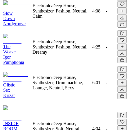
Electronic/Deep House,
Synthesizer, Fashion, Neutral,
4:08
-
Slow
Calm
Down
Nordgroove
Electronic/Deep House,
The
Synthesizer, Fashion, Neutral,
4:25
-
Weave
Dreamy
Igor
Pumphonia
Electronic/Deep House,
Synthesizer, Drummachine,
6:01
-
Olistic
Lounge, Neutral, Sexy
Sex
Krizar
INSIDE
Electronic/Deep House,
ROOM
Synthesizer, Soft, Neutral,
4:04
-