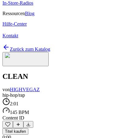
In-Store-Radios
Ressourcen
Blog
Hilfe-Center
Kontakt
Zurück zum Katalog
CLEAN
von
HIGHVEGAZ
hip-hop/rap
2:01
145 BPM
Content ID
Titel kaufen
0:00