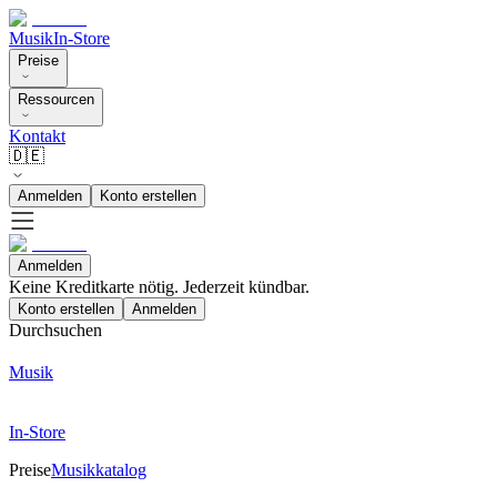
Musik
In-Store
Preise
Ressourcen
Kontakt
🇩🇪
Anmelden
Konto erstellen
Anmelden
Keine Kreditkarte nötig. Jederzeit kündbar.
Konto erstellen
Anmelden
Durchsuchen
Musik
In-Store
Preise
Musikkatalog