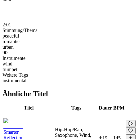
2:01
Stimmung/Thema
peaceful
romantic
urban
90s
Instrumente
wind
trumpet
Weitere Tags
instrumental
Ähnliche Titel
Titel
Tags
Dauer
BPM
Hip-Hop/Rap,
Smarter
Saxophone, Wind,
Reflection
4:19
145