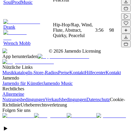
SoulProdMusic
Hip-Hop/Rap, Wind,
Drank
Flute, Abstract,
3:56
98
Quirky, Peaceful
Wrench Mobb
©
2026
Jamendo Licensing
App herunterladen
Nützliche Links
Musikkatalog
In-Store-Radios
Preise
Kontakt
Hilfecenter
Kontakt
Jamendo
Jamendo für Künstler
Jamendo Music
Rechtliches
Allgemeine
Nutzungsbedingungen
Verkaufsbedingungen
Datenschutz
Cookie-
Richtlinie
Urheberrechtsverletzung
Folgen Sie uns