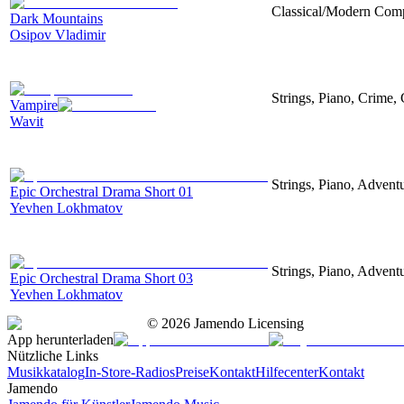
Classical/Modern Compo
Dark Mountains
Osipov Vladimir
Strings, Piano, Crime,
Vampire
Wavit
Strings, Piano, Advent
Epic Orchestral Drama Short 01
Yevhen Lokhmatov
Strings, Piano, Advent
Epic Orchestral Drama Short 03
Yevhen Lokhmatov
©
2026
Jamendo Licensing
App herunterladen
Nützliche Links
Musikkatalog
In-Store-Radios
Preise
Kontakt
Hilfecenter
Kontakt
Jamendo