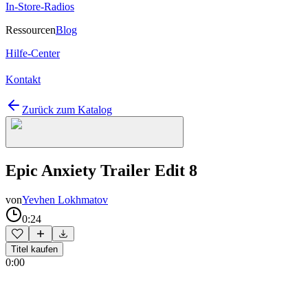
In-Store-Radios
Ressourcen
Blog
Hilfe-Center
Kontakt
Zurück zum Katalog
Epic Anxiety Trailer Edit 8
von
Yevhen Lokhmatov
0:24
Titel kaufen
0:00