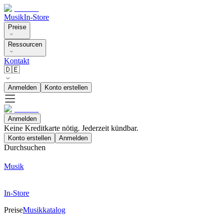
Musik
In-Store
Preise
Ressourcen
Kontakt
🇩🇪
Anmelden
Konto erstellen
Anmelden
Keine Kreditkarte nötig. Jederzeit kündbar.
Konto erstellen
Anmelden
Durchsuchen
Musik
In-Store
Preise
Musikkatalog