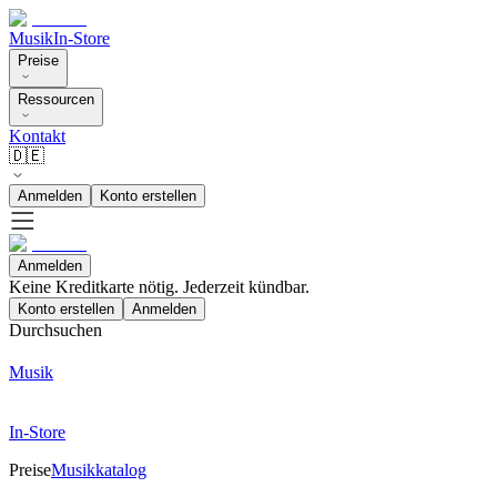
Musik
In-Store
Preise
Ressourcen
Kontakt
🇩🇪
Anmelden
Konto erstellen
Anmelden
Keine Kreditkarte nötig. Jederzeit kündbar.
Konto erstellen
Anmelden
Durchsuchen
Musik
In-Store
Preise
Musikkatalog