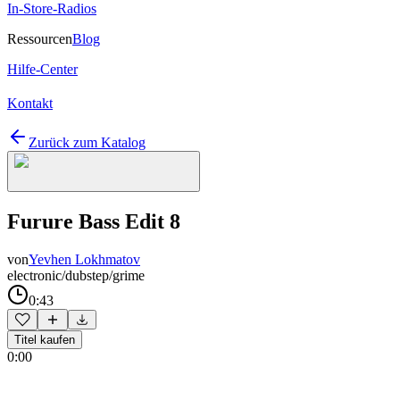
In-Store-Radios
Ressourcen
Blog
Hilfe-Center
Kontakt
Zurück zum Katalog
Furure Bass Edit 8
von
Yevhen Lokhmatov
electronic/dubstep/grime
0:43
Titel kaufen
0:00