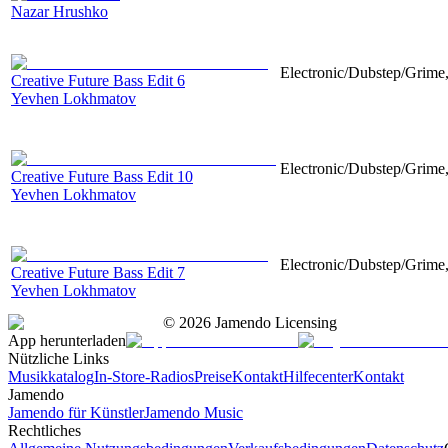
Nazar Hrushko
Electronic/Dubstep/Grime,
Creative Future Bass Edit 6
Yevhen Lokhmatov
Electronic/Dubstep/Grime,
Creative Future Bass Edit 10
Yevhen Lokhmatov
Electronic/Dubstep/Grime,
Creative Future Bass Edit 7
Yevhen Lokhmatov
©
2026
Jamendo Licensing
App herunterladen
Nützliche Links
Musikkatalog
In-Store-Radios
Preise
Kontakt
Hilfecenter
Kontakt
Jamendo
Jamendo für Künstler
Jamendo Music
Rechtliches