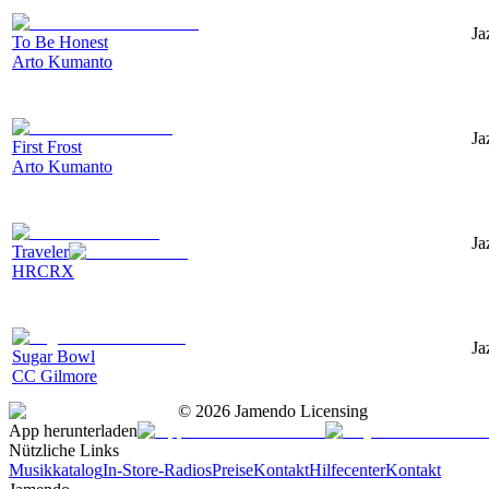
Ja
To Be Honest
Arto Kumanto
Ja
First Frost
Arto Kumanto
Ja
Traveler
HRCRX
Ja
Sugar Bowl
CC Gilmore
©
2026
Jamendo Licensing
App herunterladen
Nützliche Links
Musikkatalog
In-Store-Radios
Preise
Kontakt
Hilfecenter
Kontakt