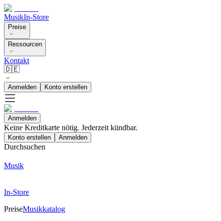
Musik
In-Store
Preise
Ressourcen
Kontakt
🇩🇪
Anmelden
Konto erstellen
Anmelden
Keine Kreditkarte nötig. Jederzeit kündbar.
Konto erstellen
Anmelden
Durchsuchen
Musik
In-Store
Preise
Musikkatalog