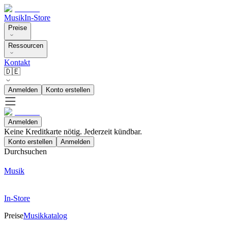
Musik
In-Store
Preise
Ressourcen
Kontakt
🇩🇪
Anmelden
Konto erstellen
Anmelden
Keine Kreditkarte nötig. Jederzeit kündbar.
Konto erstellen
Anmelden
Durchsuchen
Musik
In-Store
Preise
Musikkatalog