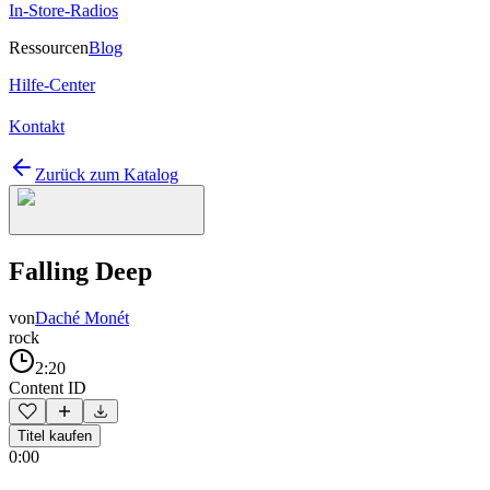
In-Store-Radios
Ressourcen
Blog
Hilfe-Center
Kontakt
Zurück zum Katalog
Falling Deep
von
Daché Monét
rock
2:20
Content ID
Titel kaufen
0:00