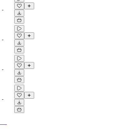
-
-
-
-