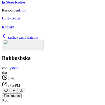
In-Store-Radios
Ressourcen
Blog
Hilfe-Center
Kontakt
Zurück zum Katalog
Bahbushska
von
Systylé
ska
7:25
97 BPM
Titel kaufen
0:00