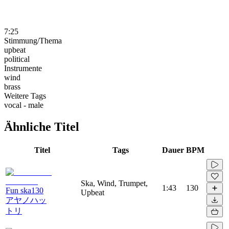
7:25
Stimmung/Thema
upbeat
political
Instrumente
wind
brass
Weitere Tags
vocal - male
Ähnliche Titel
Titel
Tags
Dauer
BPM
Ska, Wind, Trumpet,
1:43
130
Fun ska130
Upbeat
アヤノハッ
トリ