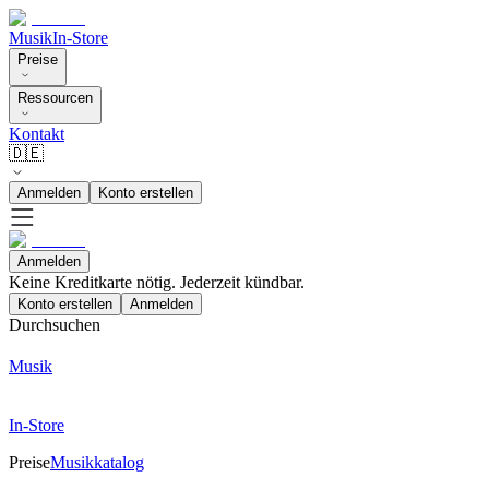
Musik
In-Store
Preise
Ressourcen
Kontakt
🇩🇪
Anmelden
Konto erstellen
Anmelden
Keine Kreditkarte nötig. Jederzeit kündbar.
Konto erstellen
Anmelden
Durchsuchen
Musik
In-Store
Preise
Musikkatalog