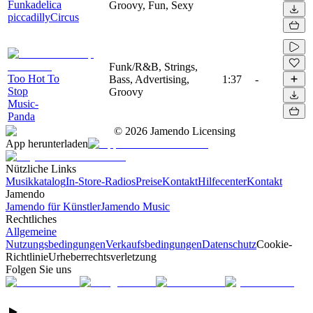
Funkadelica
Groovy, Fun, Sexy
piccadillyCircus
Funk/R&B, Strings,
Too Hot To
Bass, Advertising,
1:37
-
Stop
Groovy
Music-
Panda
©
2026
Jamendo Licensing
App herunterladen
Nützliche Links
Musikkatalog
In-Store-Radios
Preise
Kontakt
Hilfecenter
Kontakt
Jamendo
Jamendo für Künstler
Jamendo Music
Rechtliches
Allgemeine
Nutzungsbedingungen
Verkaufsbedingungen
Datenschutz
Cookie-
Richtlinie
Urheberrechtsverletzung
Folgen Sie uns