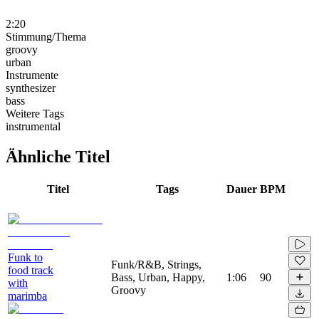
2:20
Stimmung/Thema
groovy
urban
Instrumente
synthesizer
bass
Weitere Tags
instrumental
Ähnliche Titel
Titel
Tags
Dauer
BPM
Funk to
Funk/R&B, Strings,
food track
Bass, Urban, Happy,
1:06
90
with
Groovy
marimba