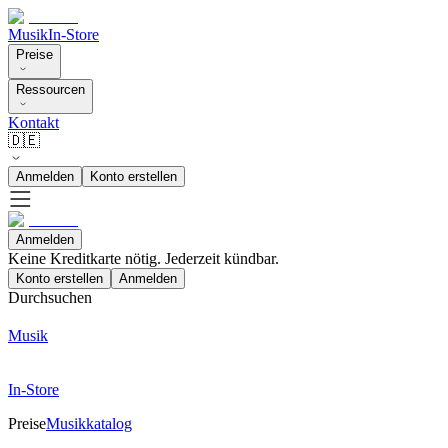
Musik
In-Store
Preise
Ressourcen
Kontakt
🇩🇪
Anmelden
Konto erstellen
Anmelden
Keine Kreditkarte nötig. Jederzeit kündbar.
Konto erstellen
Anmelden
Durchsuchen
Musik
In-Store
Preise
Musikkatalog