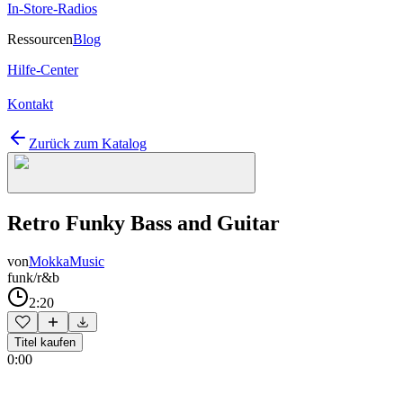
In-Store-Radios
Ressourcen
Blog
Hilfe-Center
Kontakt
Zurück zum Katalog
Retro Funky Bass and Guitar
von
MokkaMusic
funk/r&b
2:20
Titel kaufen
0:00