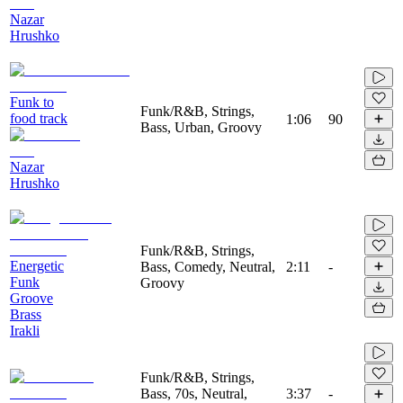
Nazar
Hrushko
Funk to
Funk/R&B, Strings,
food track
1:06
90
Bass, Urban, Groovy
Nazar
Hrushko
Funk/R&B, Strings,
Energetic
Bass, Comedy, Neutral,
2:11
-
Funk
Groovy
Groove
Brass
Irakli
Funk/R&B, Strings,
Bass, 70s, Neutral,
3:37
-