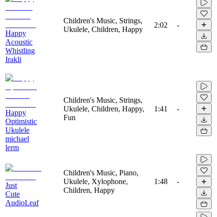
Children's Music, Strings,
2:02
-
Ukulele, Children, Happy
Happy
Acoustic
Whistling
Irakli
Children's Music, Strings,
Ukulele, Children, Happy,
1:41
-
Happy
Fun
Optimistic
Ukulele
michael
lerm
Children's Music, Piano,
Ukulele, Xylophone,
1:48
-
Just
Children, Happy
Cute
AudioLeaf