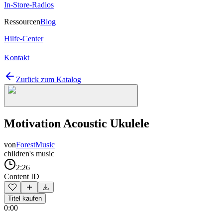
In-Store-Radios
Ressourcen
Blog
Hilfe-Center
Kontakt
Zurück zum Katalog
Motivation Acoustic Ukulele
von
ForestMusic
children's music
2:26
Content ID
Titel kaufen
0:00