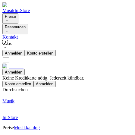
Musik
In-Store
Preise
Ressourcen
Kontakt
🇩🇪
Anmelden
Konto erstellen
Anmelden
Keine Kreditkarte nötig. Jederzeit kündbar.
Konto erstellen
Anmelden
Durchsuchen
Musik
In-Store
Preise
Musikkatalog