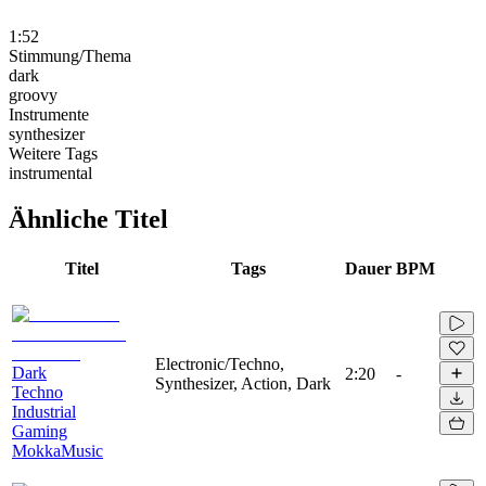
1:52
Stimmung/Thema
dark
groovy
Instrumente
synthesizer
Weitere Tags
instrumental
Ähnliche Titel
Titel
Tags
Dauer
BPM
Electronic/Techno,
Dark
2:20
-
Synthesizer, Action, Dark
Techno
Industrial
Gaming
MokkaMusic