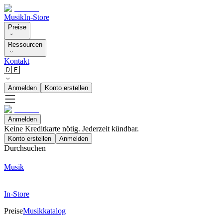
Musik
In-Store
Preise
Ressourcen
Kontakt
🇩🇪
Anmelden
Konto erstellen
Anmelden
Keine Kreditkarte nötig. Jederzeit kündbar.
Konto erstellen
Anmelden
Durchsuchen
Musik
In-Store
Preise
Musikkatalog