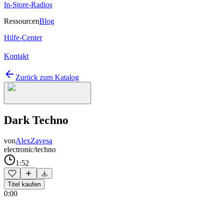
In-Store-Radios
Ressourcen
Blog
Hilfe-Center
Kontakt
Zurück zum Katalog
Dark Techno
von
AlexZavesa
electronic/techno
1:52
Titel kaufen
0:00