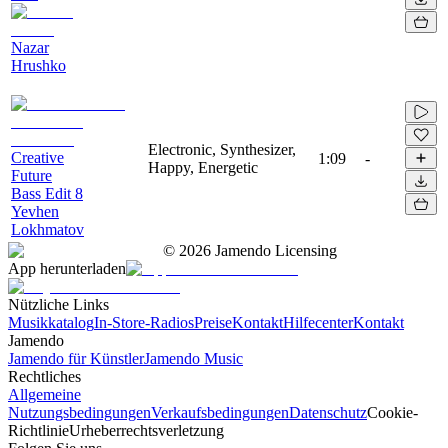
Nazar
Hrushko
Electronic, Synthesizer,
Creative
1:09
-
Happy, Energetic
Future
Bass Edit 8
Yevhen
Lokhmatov
©
2026
Jamendo Licensing
App herunterladen
Nützliche Links
Musikkatalog
In-Store-Radios
Preise
Kontakt
Hilfecenter
Kontakt
Jamendo
Jamendo für Künstler
Jamendo Music
Rechtliches
Allgemeine
Nutzungsbedingungen
Verkaufsbedingungen
Datenschutz
Cookie-
Richtlinie
Urheberrechtsverletzung