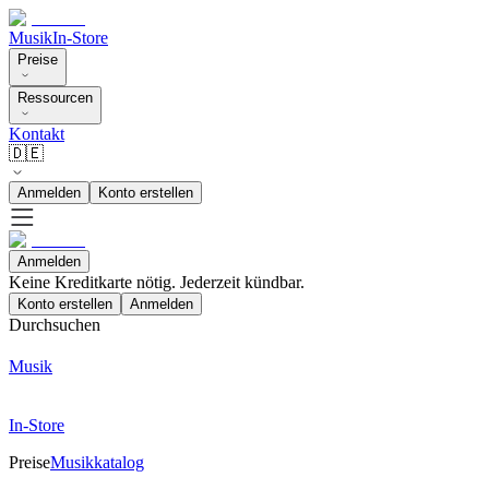
Musik
In-Store
Preise
Ressourcen
Kontakt
🇩🇪
Anmelden
Konto erstellen
Anmelden
Keine Kreditkarte nötig. Jederzeit kündbar.
Konto erstellen
Anmelden
Durchsuchen
Musik
In-Store
Preise
Musikkatalog