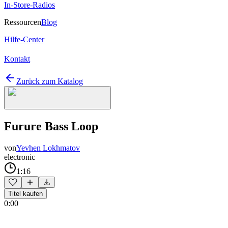
In-Store-Radios
Ressourcen
Blog
Hilfe-Center
Kontakt
Zurück zum Katalog
Furure Bass Loop
von
Yevhen Lokhmatov
electronic
1:16
Titel kaufen
0:00