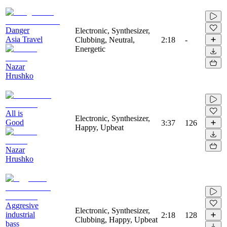
Danger
Electronic, Synthesizer,
Asia Travel
Clubbing, Neutral,
2:18
-
Energetic
Nazar
Hrushko
All is
Electronic, Synthesizer,
Good
3:37
126
Happy, Upbeat
Nazar
Hrushko
Aggresive
Electronic, Synthesizer,
industrial
2:18
128
Clubbing, Happy, Upbeat
bass