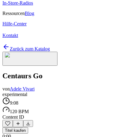
In-Store-Radios
Ressourcen
Blog
Hilfe-Center
Kontakt
Zurück zum Katalog
Centaurs Go
von
Adele Vivari
experimental
9:08
120 BPM
Content ID
Titel kaufen
0:00