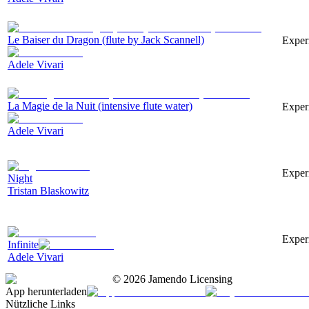
Le Baiser du Dragon (flute by Jack Scannell)
Experi
Adele Vivari
La Magie de la Nuit (intensive flute water)
Experi
Adele Vivari
Exper
Night
Tristan Blaskowitz
Exper
Infinite
Adele Vivari
©
2026
Jamendo Licensing
App herunterladen
Nützliche Links