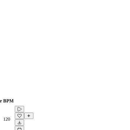
r
BPM
120