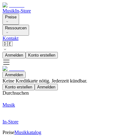
Musik
In-Store
Preise
Ressourcen
Kontakt
🇩🇪
Anmelden
Konto erstellen
Anmelden
Keine Kreditkarte nötig. Jederzeit kündbar.
Konto erstellen
Anmelden
Durchsuchen
Musik
In-Store
Preise
Musikkatalog