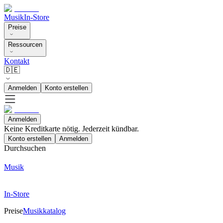
Musik
In-Store
Preise
Ressourcen
Kontakt
🇩🇪
Anmelden
Konto erstellen
Anmelden
Keine Kreditkarte nötig. Jederzeit kündbar.
Konto erstellen
Anmelden
Durchsuchen
Musik
In-Store
Preise
Musikkatalog