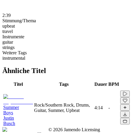
2:39
Stimmung/Thema
upbeat
travel
Instrumente
guitar
strings
Weitere Tags
instrumental
Ähnliche Titel
Titel
Tags
Dauer
BPM
Rock/Southern Rock, Drums,
Summer
4:14
-
Guitar, Summer, Upbeat
Boys
Justin
Busch
©
2026
Jamendo Licensing