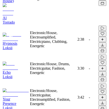
House)
Al
Torrado
Electronic/House,
Electroamplified,
2:38
-
Electricpiano, Clubbing,
Hypnosis
Energetic
Loksii
Electronic/House, Drums,
Electricguitar, Fashion,
3:30
-
Echo
Energetic
Loksii
Electronic/House,
Electricguitar,
3:42
-
Your
Electroamplified, Fashion,
Presence
Energetic
Loksii