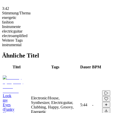
3:42
Stimmung/Thema
energetic
fashion
Instrumente
electricguitar
electroamplified
Weitere Tags
instrumental
Ähnliche Titel
Titel
Tags
Dauer
BPM
Look
Electronic/House,
my
Synthesizer, Electricguitar,
Eyes
5:44
-
Clubbing, Happy, Groovy,
(Funky
Energetic