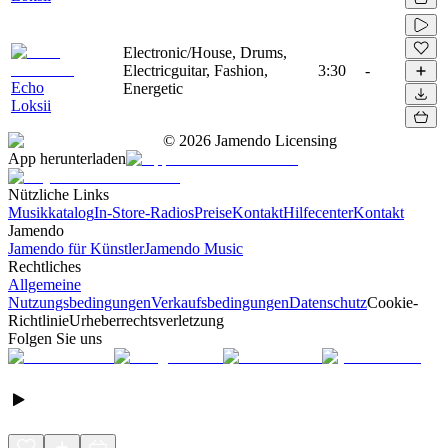
Electronic/House, Drums,
Electricguitar, Fashion,
3:30
-
Echo
Energetic
Loksii
©
2026
Jamendo Licensing
App herunterladen
Nützliche Links
Musikkatalog
In-Store-Radios
Preise
Kontakt
Hilfecenter
Kontakt
Jamendo
Jamendo für Künstler
Jamendo Music
Rechtliches
Allgemeine
Nutzungsbedingungen
Verkaufsbedingungen
Datenschutz
Cookie-
Richtlinie
Urheberrechtsverletzung
Folgen Sie uns