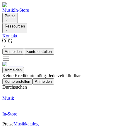
Musik
In-Store
Preise
Ressourcen
Kontakt
🇩🇪
Anmelden
Konto erstellen
Anmelden
Keine Kreditkarte nötig. Jederzeit kündbar.
Konto erstellen
Anmelden
Durchsuchen
Musik
In-Store
Preise
Musikkatalog