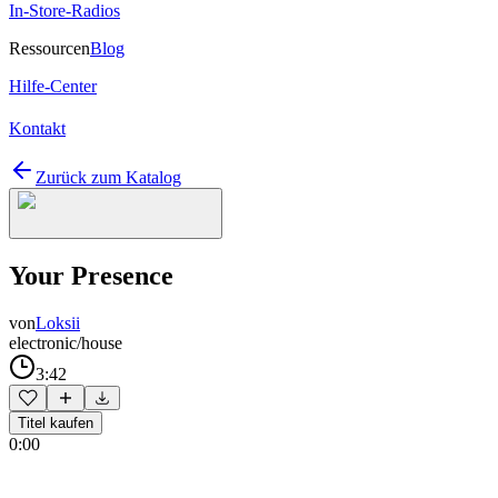
In-Store-Radios
Ressourcen
Blog
Hilfe-Center
Kontakt
Zurück zum Katalog
Your Presence
von
Loksii
electronic/house
3:42
Titel kaufen
0:00