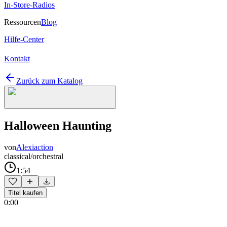
In-Store-Radios
Ressourcen
Blog
Hilfe-Center
Kontakt
Zurück zum Katalog
Halloween Haunting
von
Alexiaction
classical/orchestral
1:54
Titel kaufen
0:00