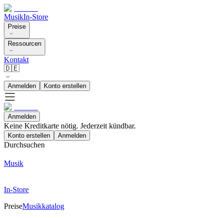
Musik
In-Store
Preise
Ressourcen
Kontakt
🇩🇪
Anmelden
Konto erstellen
Anmelden
Keine Kreditkarte nötig. Jederzeit kündbar.
Konto erstellen
Anmelden
Durchsuchen
Musik
In-Store
Preise
Musikkatalog