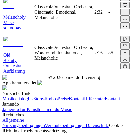
Classical/Orchestral, Orchestra,
Cinematic, Emotional,
2:32
-
Melancholy
Melancholic
Muse
soundbay
Classical/Orchestral, Orchestra,
Woodwind, Inspirational,
2:16
85
Old
Melancholic
Beauty
Orchestral
Aufklarung
©
2026
Jamendo Licensing
App herunterladen
Nützliche Links
Musikkatalog
In-Store-Radios
Preise
Kontakt
Hilfecenter
Kontakt
Jamendo
Jamendo für Künstler
Jamendo Music
Rechtliches
Allgemeine
Nutzungsbedingungen
Verkaufsbedingungen
Datenschutz
Cookie-
Richtlinie
Urheberrechtsverletzung