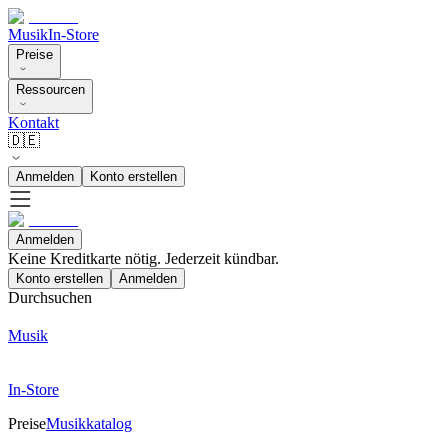
Musik
In-Store
Preise
Ressourcen
Kontakt
🇩🇪
Anmelden
Konto erstellen
Anmelden
Keine Kreditkarte nötig. Jederzeit kündbar.
Konto erstellen
Anmelden
Durchsuchen
Musik
In-Store
Preise
Musikkatalog