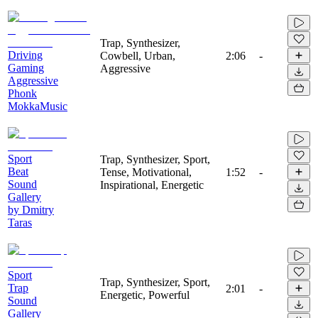
Trap, Synthesizer,
Driving
Cowbell, Urban,
2:06
-
Gaming
Aggressive
Aggressive
Phonk
MokkaMusic
Sport
Trap, Synthesizer, Sport,
Beat
Tense, Motivational,
1:52
-
Sound
Inspirational, Energetic
Gallery
by Dmitry
Taras
Sport
Trap, Synthesizer, Sport,
Trap
2:01
-
Energetic, Powerful
Sound
Gallery