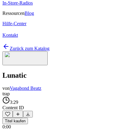
In-Store-Radios
Ressourcen
Blog
Hilfe-Center
Kontakt
Zurück zum Katalog
Lunatic
von
Vagabond Beatz
trap
3:29
Content ID
Titel kaufen
0:00