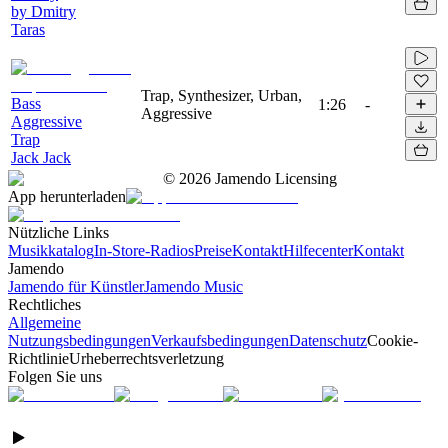
by Dmitry
Taras
Trap, Synthesizer, Urban,
Bass
1:26
-
Aggressive
Aggressive
Trap
Jack Jack
©
2026
Jamendo Licensing
App herunterladen
Nützliche Links
Musikkatalog
In-Store-Radios
Preise
Kontakt
Hilfecenter
Kontakt
Jamendo
Jamendo für Künstler
Jamendo Music
Rechtliches
Allgemeine
Nutzungsbedingungen
Verkaufsbedingungen
Datenschutz
Cookie-
Richtlinie
Urheberrechtsverletzung
Folgen Sie uns