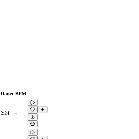
Dauer
BPM
2:24
-