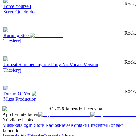
Rock,
Force Yourself
Serge Quadrado
Rock,
Burning Steel
Thesieryj
Rock,
Upbeat Summer Joyride Party No Vocals Version
Thesieryj
Rock,
Dream Of You
Muza Production
©
2026
Jamendo Licensing
App herunterladen
Nützliche Links
Musikkatalog
In-Store-Radios
Preise
Kontakt
Hilfecenter
Kontakt
Jamendo