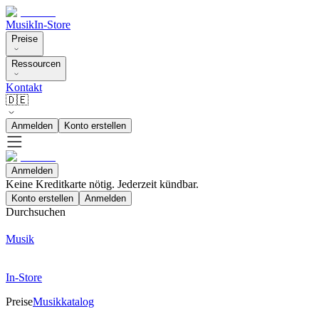
Musik
In-Store
Preise
Ressourcen
Kontakt
🇩🇪
Anmelden
Konto erstellen
Anmelden
Keine Kreditkarte nötig. Jederzeit kündbar.
Konto erstellen
Anmelden
Durchsuchen
Musik
In-Store
Preise
Musikkatalog