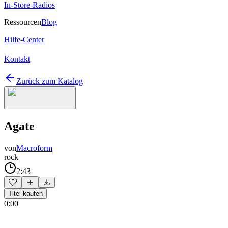
In-Store-Radios
Ressourcen
Blog
Hilfe-Center
Kontakt
Zurück zum Katalog
Agate
von
Macroform
rock
2:43
Titel kaufen
0:00