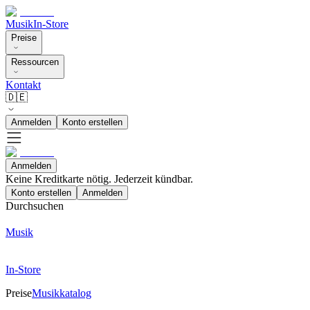
Musik
In-Store
Preise
Ressourcen
Kontakt
🇩🇪
Anmelden
Konto erstellen
Anmelden
Keine Kreditkarte nötig. Jederzeit kündbar.
Konto erstellen
Anmelden
Durchsuchen
Musik
In-Store
Preise
Musikkatalog