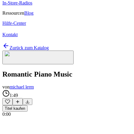
In-Store-Radios
Ressourcen
Blog
Hilfe-Center
Kontakt
Zurück zum Katalog
Romantic Piano Music
von
michael lerm
1:49
Titel kaufen
0:00