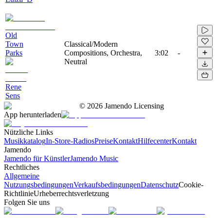
Old
Town
Classical/Modern
Parks
Compositions, Orchestra,
3:02
-
Neutral
Rene
Sens
©
2026
Jamendo Licensing
App herunterladen
Nützliche Links
Musikkatalog
In-Store-Radios
Preise
Kontakt
Hilfecenter
Kontakt
Jamendo
Jamendo für Künstler
Jamendo Music
Rechtliches
Allgemeine
Nutzungsbedingungen
Verkaufsbedingungen
Datenschutz
Cookie-
Richtlinie
Urheberrechtsverletzung
Folgen Sie uns