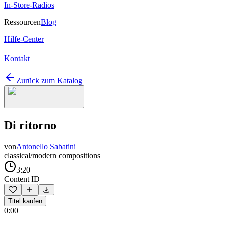
In-Store-Radios
Ressourcen
Blog
Hilfe-Center
Kontakt
Zurück zum Katalog
Di ritorno
von
Antonello Sabatini
classical/modern compositions
3:20
Content ID
Titel kaufen
0:00