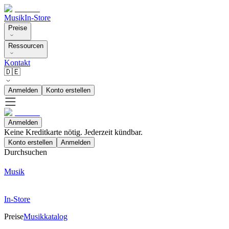
Musik
In-Store
Preise
Ressourcen
Kontakt
🇩🇪
Anmelden
Konto erstellen
Anmelden
Keine Kreditkarte nötig. Jederzeit kündbar.
Konto erstellen
Anmelden
Durchsuchen
Musik
In-Store
Preise
Musikkatalog