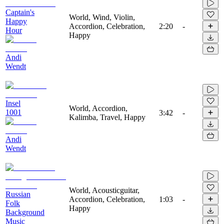
Captain's
World, Wind, Violin,
Happy
Accordion, Celebration,
2:20
-
Hour
Happy
Andi
Wendt
Insel
World, Accordion,
1001
3:42
-
Kalimba, Travel, Happy
Andi
Wendt
World, Acousticguitar,
Russian
Accordion, Celebration,
1:03
-
Folk
Happy
Background
Music