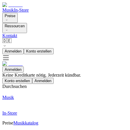
Musik
In-Store
Preise
Ressourcen
Kontakt
🇩🇪
Anmelden
Konto erstellen
Anmelden
Keine Kreditkarte nötig. Jederzeit kündbar.
Konto erstellen
Anmelden
Durchsuchen
Musik
In-Store
Preise
Musikkatalog