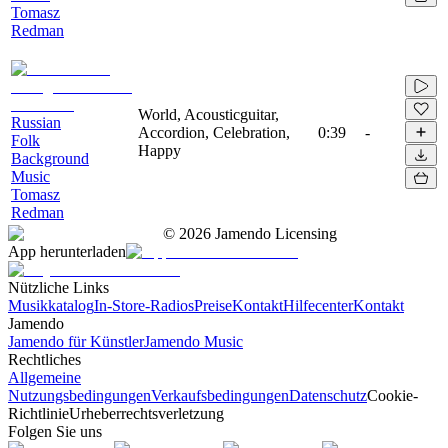
Tomasz
Redman
World, Acousticguitar,
Russian
Accordion, Celebration,
0:39
-
Folk
Happy
Background
Music
Tomasz
Redman
©
2026
Jamendo Licensing
App herunterladen
Nützliche Links
Musikkatalog
In-Store-Radios
Preise
Kontakt
Hilfecenter
Kontakt
Jamendo
Jamendo für Künstler
Jamendo Music
Rechtliches
Allgemeine
Nutzungsbedingungen
Verkaufsbedingungen
Datenschutz
Cookie-
Richtlinie
Urheberrechtsverletzung
Folgen Sie uns