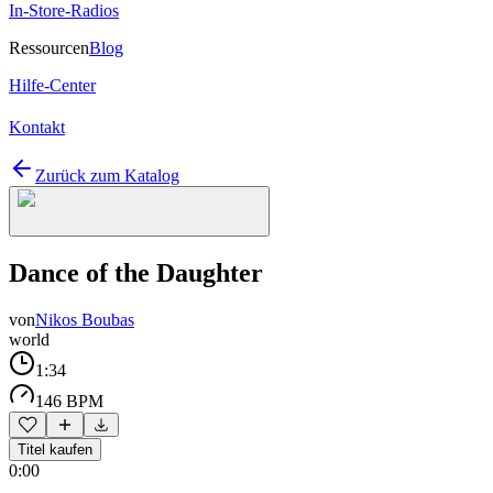
In-Store-Radios
Ressourcen
Blog
Hilfe-Center
Kontakt
Zurück zum Katalog
Dance of the Daughter
von
Nikos Boubas
world
1:34
146 BPM
Titel kaufen
0:00