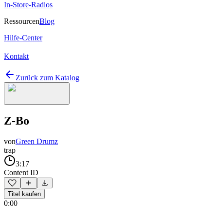
In-Store-Radios
Ressourcen
Blog
Hilfe-Center
Kontakt
Zurück zum Katalog
Z-Bo
von
Green Drumz
trap
3:17
Content ID
Titel kaufen
0:00