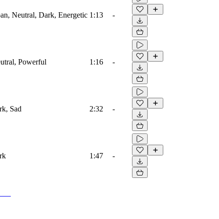
ban, Neutral, Dark, Energetic
1:13
-
utral, Powerful
1:16
-
rk, Sad
2:32
-
rk
1:47
-