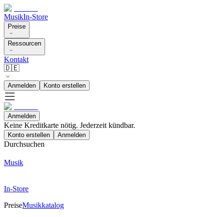
Musik
In-Store
Preise
Ressourcen
Kontakt
🇩🇪
Anmelden
Konto erstellen
Anmelden
Keine Kreditkarte nötig. Jederzeit kündbar.
Konto erstellen
Anmelden
Durchsuchen
Musik
In-Store
Preise
Musikkatalog