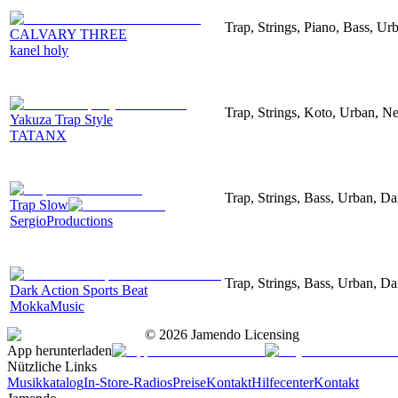
Trap, Strings, Piano, Bass, Ur
CALVARY THREE
kanel holy
Trap, Strings, Koto, Urban, Ne
Yakuza Trap Style
TATANX
Trap, Strings, Bass, Urban, Da
Trap Slow
SergioProductions
Trap, Strings, Bass, Urban, Da
Dark Action Sports Beat
MokkaMusic
©
2026
Jamendo Licensing
App herunterladen
Nützliche Links
Musikkatalog
In-Store-Radios
Preise
Kontakt
Hilfecenter
Kontakt